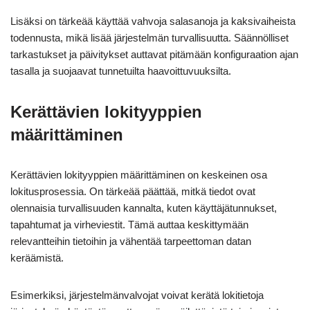
Lisäksi on tärkeää käyttää vahvoja salasanoja ja kaksivaiheista
todennusta, mikä lisää järjestelmän turvallisuutta. Säännölliset
tarkastukset ja päivitykset auttavat pitämään konfiguraation ajan
tasalla ja suojaavat tunnetuilta haavoittuvuuksilta.
Kerättävien lokityyppien
määrittäminen
Kerättävien lokityyppien määrittäminen on keskeinen osa
lokitusprosessia. On tärkeää päättää, mitkä tiedot ovat
olennaisia turvallisuuden kannalta, kuten käyttäjätunnukset,
tapahtumat ja virheviestit. Tämä auttaa keskittymään
relevantteihin tietoihin ja vähentää tarpeettoman datan
keräämistä.
Esimerkiksi, järjestelmänvalvojat voivat kerätä lokitietoja