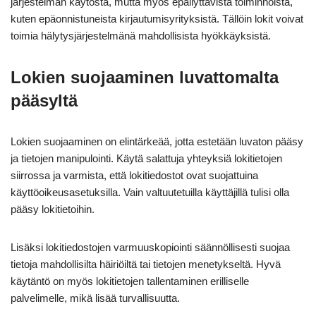
järjestelmän käytöstä, mutta myös epäilyttävistä toiminnoista,
kuten epäonnistuneista kirjautumisyrityksistä. Tällöin lokit voivat
toimia hälytysjärjestelmänä mahdollisista hyökkäyksistä.
Lokien suojaaminen luvattomalta
pääsyltä
Lokien suojaaminen on elintärkeää, jotta estetään luvaton pääsy
ja tietojen manipulointi. Käytä salattuja yhteyksiä lokitietojen
siirrossa ja varmista, että lokitiedostot ovat suojattuina
käyttöoikeusasetuksilla. Vain valtuutetuilla käyttäjillä tulisi olla
pääsy lokitietoihin.
Lisäksi lokitiedostojen varmuuskopiointi säännöllisesti suojaa
tietoja mahdollisilta häiriöiltä tai tietojen menetykseltä. Hyvä
käytäntö on myös lokitietojen tallentaminen erilliselle
palvelimelle, mikä lisää turvallisuutta.