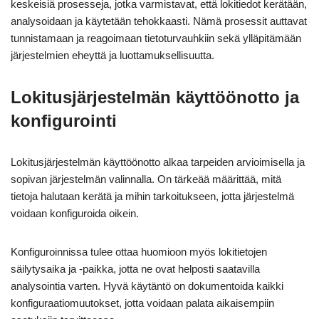
keskeisiä prosesseja, jotka varmistavat, että lokitiedot kerätään,
analysoidaan ja käytetään tehokkaasti. Nämä prosessit auttavat
tunnistamaan ja reagoimaan tietoturvauhkiin sekä ylläpitämään
järjestelmien eheyttä ja luottamuksellisuutta.
Lokitusjärjestelmän käyttöönotto ja
konfigurointi
Lokitusjärjestelmän käyttöönotto alkaa tarpeiden arvioimisella ja
sopivan järjestelmän valinnalla. On tärkeää määrittää, mitä
tietoja halutaan kerätä ja mihin tarkoitukseen, jotta järjestelmä
voidaan konfiguroida oikein.
Konfiguroinnissa tulee ottaa huomioon myös lokitietojen
säilytysaika ja -paikka, jotta ne ovat helposti saatavilla
analysointia varten. Hyvä käytäntö on dokumentoida kaikki
konfiguraatiomuutokset, jotta voidaan palata aikaisempiin