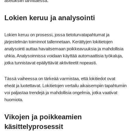
asetuksiin tarvittaessa.
Lokien keruu ja analysointi
Lokien keruu on prosessi, jossa tietoturvatapahtumat ja
järjestelmän toiminnot tallennetaan. Kerättyjen lokitietojen
analysointi auttaa havaitsemaan poikkeavuuksia ja mahdollisia
uhkia. Analysoinnissa voidaan käyttää automaattisia työkaluja,
jotka tunnistavat epäilyttävät aktiviteetit nopeasti.
Tässä vaiheessa on tärkeää varmistaa, että lokitiedot ovat
eheät ja luotettavat. Lokitietojen vertailu aikaisempiin tapahtumiin
voi paljastaa trendejä ja mahdollisia ongelmia, jotka vaativat
huomiota.
Vikojen ja poikkeamien
käsittelyprosessit