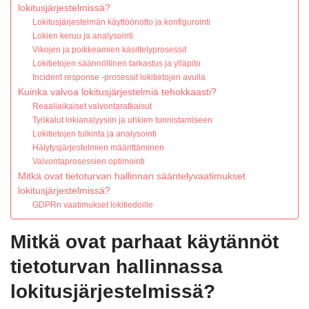
lokitusjärjestelmissä?
Lokitusjärjestelmän käyttöönotto ja konfigurointi
Lokien keruu ja analysointi
Vikojen ja poikkeamien käsittelyprosessit
Lokitietojen säännöllinen tarkastus ja ylläpito
Incident response -prosessit lokitietojen avulla
Kuinka valvoa lokitusjärjestelmiä tehokkaasti?
Reaaliaikaiset valvontaratkaisut
Työkalut lokianalyysiin ja uhkien tunnistamiseen
Lokitietojen tulkinta ja analysointi
Hälytysjärjestelmien määrittäminen
Valvontaprosessien optimointi
Mitkä ovat tietoturvan hallinnan sääntelyvaatimukset
lokitusjärjestelmissä?
GDPRn vaatimukset lokitiedoille
Mitkä ovat parhaat käytännöt
tietoturvan hallinnassa
lokitusjärjestelmissä?