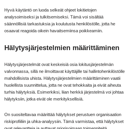
Hyvä käytäntö on luoda selkeät ohjeet lokitietojen
analysoimiseksi ja tulkitsemiseksi. Tämä voi sisältää
säännöllisiä tarkastuksia ja koulutusta henkilöstölle, jotta he
osaavat reagoida oikein havaitsemiinsa poikkeamiin.
Hälytysjärjestelmien määrittäminen
Hälytysjärjestelmät ovat keskeisiä osia lokitusjärjestelmän
valvonnassa, sillä ne ilmoittavat käyttäjille tai hallintohenkilöstölle
mahdollisista uhista. Hälytysjärjestelmien määrittäminen vaatii
huolellista suunnittelua, jotta ne ovat tehokkaita ja eivät aiheuta
turhia hälytyksiä. Esimerkiksi, liian herkkä järjestelmä voi johtaa
hälytyksiin, jotka eivät ole merkityksellisiä.
On suositeltavaa määrittää hälytykset perustuen organisaation
riskiprofiiliin ja uhka-analyysiin. Tämä varmistaa, että hälytykset
ovat relevantteja ja auttavat priorisoimaan toimenpiteitä.