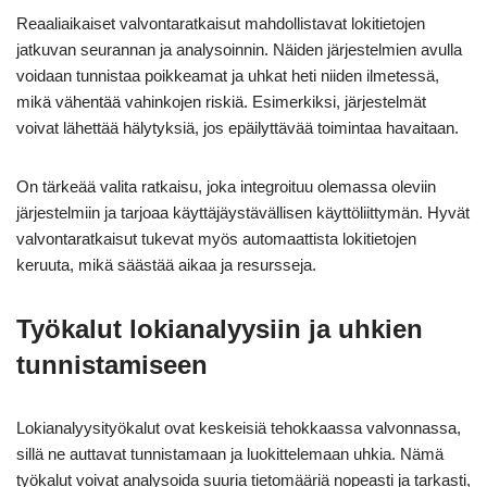
Reaaliaikaiset valvontaratkaisut mahdollistavat lokitietojen
jatkuvan seurannan ja analysoinnin. Näiden järjestelmien avulla
voidaan tunnistaa poikkeamat ja uhkat heti niiden ilmetessä,
mikä vähentää vahinkojen riskiä. Esimerkiksi, järjestelmät
voivat lähettää hälytyksiä, jos epäilyttävää toimintaa havaitaan.
On tärkeää valita ratkaisu, joka integroituu olemassa oleviin
järjestelmiin ja tarjoaa käyttäjäystävällisen käyttöliittymän. Hyvät
valvontaratkaisut tukevat myös automaattista lokitietojen
keruuta, mikä säästää aikaa ja resursseja.
Työkalut lokianalyysiin ja uhkien
tunnistamiseen
Lokianalyysityökalut ovat keskeisiä tehokkaassa valvonnassa,
sillä ne auttavat tunnistamaan ja luokittelemaan uhkia. Nämä
työkalut voivat analysoida suuria tietomääriä nopeasti ja tarkasti,