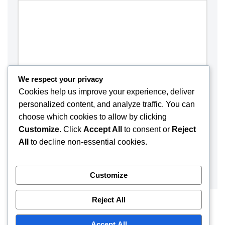
We respect your privacy
Cookies help us improve your experience, deliver
personalized content, and analyze traffic. You can
choose which cookies to allow by clicking
Customize
. Click
Accept All
to consent or
Reject
Save my name, email, and website in this browser for the
All
to decline non-essential cookies.
next time I comment.
Customize
Reject All
Accept All