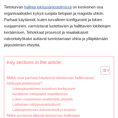
Tietoturvan
hallinta lokitusjärjestelmissä
on keskeinen osa
organisaatioiden kykyä suojata tietojaan ja reagoida uhkiin.
Parhaat käytännöt, kuten turvallinen konfigurointi ja lokien
suojaaminen, varmistavat luotettavien ja hallittavien lokitietojen
keräämisen. Tehokkaat prosessit ja reaaliaikaiset
valvontatyökalut auttavat tunnistamaan uhkia ja ylläpitämään
järjestelmien eheyttä.
Key sections in the article:
Mitkä ovat parhaat käytännöt tietoturvan hallinnassa
lokitusjärjestelmissä?
Lokitusjärjestelmien turvallinen konfigurointi
Kerättävien lokityyppien määrittäminen
Lokien suojaaminen luvattomalta pääsyltä
Lokitietojen säilytysaikakäytännöt
Lokitusprosessien dokumentointi ja koulutus
Mitkä prosessit liittyvät tietoturvan hallintaan