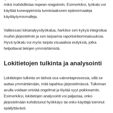
mikä mahdollistaa nopean reagoinnin. Esimerkiksi, työkalu voi
käyttää koneoppimista tunnistaakseen epänormaaleja
käyttäytymismalleja.
Valitessasi lokianalyysityökalua, harkitse sen kykyä integroitua
muihin järjestelmiin ja sen tarjoamia raportointiominaisuuksia.
Hyvä työkalu voi myös tarjota visuaalisia esityksiä, jotka
helpottavat tietojen ymmärtämistä.
Lokitietojen tulkinta ja analysointi
Lokitietojen tulkinta on tärkeä osa valvontaprosessia, sillä se
auttaa ymmärtämään, mitä tapahtuu järjestelmässä. Tulkinnan
avulla voidaan eristää ongelmat ja löytää syyt poikkeamiin.
Esimerkiksi, lokitietojen analysointi voi paljastaa, onko
järjestelmään kohdistunut hyökkäys tai onko käyttäjä toiminut
epäilyttävästi.