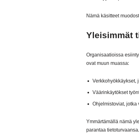
Nämä käsitteet muodosta
Yleisimmät t
Organisaatioissa esiintyy
ovat muun muassa:
Verkkohyökkäykset, jo
Väärinkäytökset työnt
Ohjelmistoviat, jotka 
Ymmärtämällä nämä yleis
parantaa tietoturvaansa