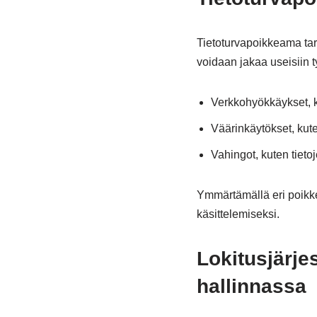
Tietoturvapoikkeama tarko
voidaan jakaa useisiin t
Verkkohyökkäykset, k
Väärinkäytökset, kute
Vahingot, kuten tieto
Ymmärtämällä eri poikke
käsittelemiseksi.
Lokitusjärje
hallinnassa