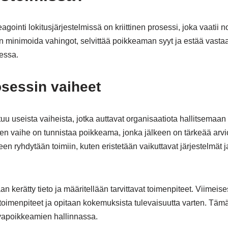
agointi lokitusjärjestelmissä on kriittinen prosessi, joka vaatii 
on minimoida vahingot, selvittää poikkeaman syyt ja estää vasta
essa.
sessin vaiheet
u useista vaiheista, jotka auttavat organisaatiota hallitsemaan
n vaihe on tunnistaa poikkeama, jonka jälkeen on tärkeää arvio
en ryhdytään toimiin, kuten eristetään vaikuttavat järjestelmät ja
 kerätty tieto ja määritellään tarvittavat toimenpiteet. Viimei
oimenpiteet ja opitaan kokemuksista tulevaisuutta varten. Täm
vapoikkeamien hallinnassa.