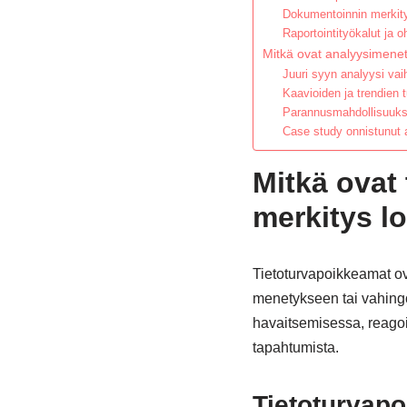
Dokumentoinnin merkity
Raportointityökalut ja o
Mitkä ovat analyysimenet
Juuri syyn analyysi vai
Kaavioiden ja trendien 
Parannusmahdollisuuksi
Case study onnistunut a
Mitkä ovat
merkitys lo
Tietoturvapoikkeamat ova
menetykseen tai vahingo
havaitsemisessa, reagoin
tapahtumista.
Tietoturvapo