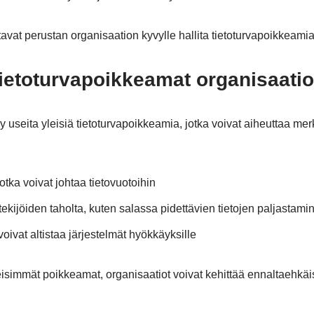
vat perustan organisaation kyvylle hallita tietoturvapoikkeamia
ietoturvapoikkeamat organisaatio
 useita yleisiä tietoturvapoikkeamia, jotka voivat aiheuttaa merk
tka voivat johtaa tietovuotoihin
ekijöiden taholta, kuten salassa pidettävien tietojen paljastami
voivat altistaa järjestelmät hyökkäyksille
immät poikkeamat, organisaatiot voivat kehittää ennaltaehkäis
.