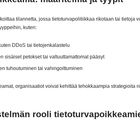
ittaa tilannetta, jossa tietoturvapolitiikkaa rikotaan tai tietoja
yyppeihin, kuten:
uten DDoS tai tietojenkalastelu
n sisäiset petokset tai valtuuttamattomat pääsyt
jen tuhoutuminen tai vahingoittuminen
amat, organisaatiot voivat kehittää tehokkaampia strategioita n
stelmän rooli tietoturvapoikkeami