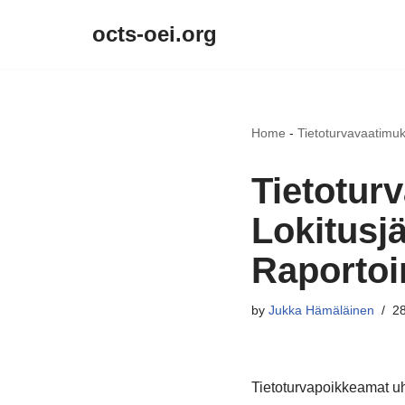
octs-oei.org
Skip
to
content
Home
-
Tietoturvavaatimuk
Tietotur
Lokitusjä
Raportoin
by
Jukka Hämäläinen
28
Tietoturvapoikkeamat uhk