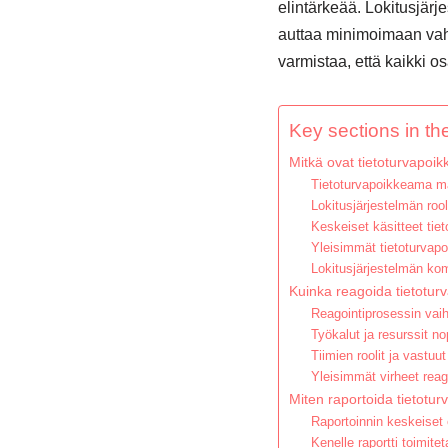
elintärkeää. Lokitusjär
auttaa minimoimaan vahi
varmistaa, että kaikki o
Key sections in the
Mitkä ovat tietoturvapoik
Tietoturvapoikkeama mä
Lokitusjärjestelmän roo
Keskeiset käsitteet tie
Yleisimmät tietoturvap
Lokitusjärjestelmän kom
Kuinka reagoida tietoturv
Reagointiprosessin vai
Työkalut ja resurssit no
Tiimien roolit ja vastuu
Yleisimmät virheet reag
Miten raportoida tietotu
Raportoinnin keskeiset 
Kenelle raportti toimite