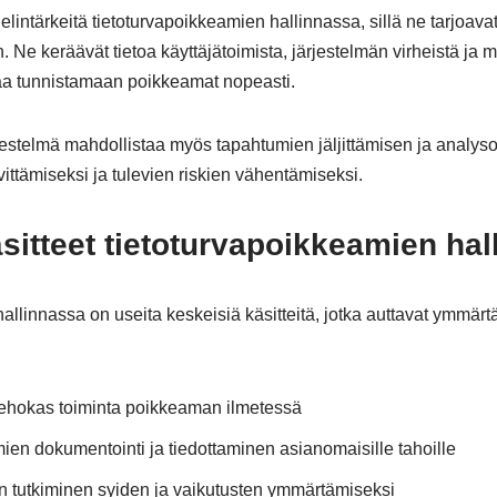
 elintärkeitä tietoturvapoikkeamien hallinnassa, sillä ne tarjoav
 Ne keräävät tietoa käyttäjätoimista, järjestelmän virheistä ja mui
aa tunnistamaan poikkeamat nopeasti.
rjestelmä mahdollistaa myös tapahtumien jäljittämisen ja analys
ttämiseksi ja tulevien riskien vähentämiseksi.
sitteet tietoturvapoikkeamien hal
allinnassa on useita keskeisiä käsitteitä, jotka auttavat ymmär
tehokas toiminta poikkeaman ilmetessä
ien dokumentointi ja tiedottaminen asianomaisille tahoille
n tutkiminen syiden ja vaikutusten ymmärtämiseksi