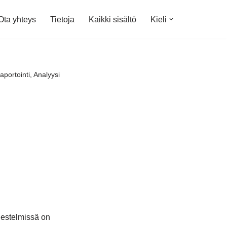
Ota yhteys
Tietoja
Kaikki sisältö
Kieli
portointi, Analyysi
rjestelmissä on