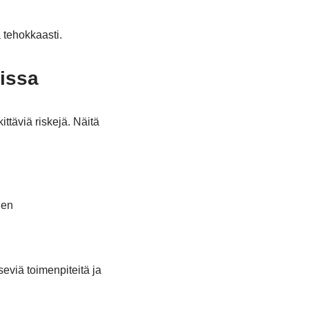
 tehokkaasti.
issa
ittäviä riskejä. Näitä
nen
eviä toimenpiteitä ja