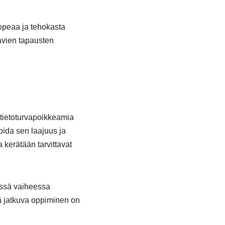
nopeaa ja tehokasta
avien tapausten
 tietoturvapoikkeamia
ida sen laajuus ja
 kerätään tarvittavat
sessä vaiheessa
ä jatkuva oppiminen on