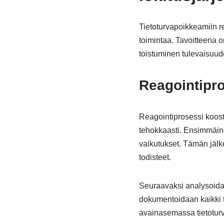
Tietoturvapoikkeamiin re
toimintaa. Tavoitteena 
toistuminen tulevaisuud
Reagointipro
Reagointiprosessi koostu
tehokkaasti. Ensimmäine
vaikutukset. Tämän jälke
todisteet.
Seuraavaksi analysoidaan
dokumentoidaan kaikki t
avainasemassa tietotur