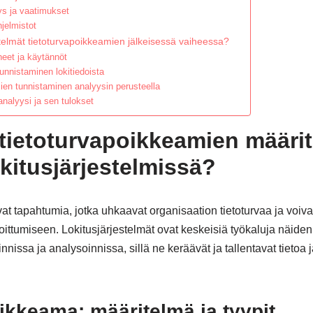
s ja vaatimukset
hjelmistot
elmät tietoturvapoikkeamien jälkeisessä vaiheessa?
heet ja käytännöt
tunnistaminen lokitiedoista
en tunnistaminen analyysin perusteella
nalyysi ja sen tulokset
 tietoturvapoikkeamien määrit
kitusjärjestelmissä?
t tapahtumia, jotka uhkaavat organisaation tietoturvaa ja voivat
ittumiseen. Lokitusjärjestelmät ovat keskeisiä työkaluja näide
nissa ja analysoinnissa, sillä ne keräävät ja tallentavat tietoa 
ikkeama: määritelmä ja tyypit