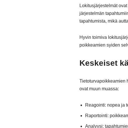
Lokitusjärjestelmät ovat
järjestelmän tapahtumiin.
tapahtumista, mikä autt
Hyvin toimiva lokitusjä
poikkeamien syiden selvi
Keskeiset kä
Tietoturvapoikkeamien h
ovat muun muassa:
Reagointi: nopea ja 
Raportointi: poikkeam
Analyysi: tapahtumie