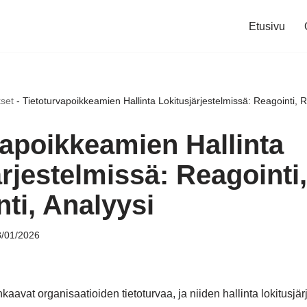
Etusivu
set
-
Tietoturvapoikkeamien Hallinta Lokitusjärjestelmissä: Reagointi, Ra
vapoikkeamien Hallinta
rjestelmissä: Reagointi,
ti, Analyysi
/01/2026
aavat organisaatioiden tietoturvaa, ja niiden hallinta lokitusjä