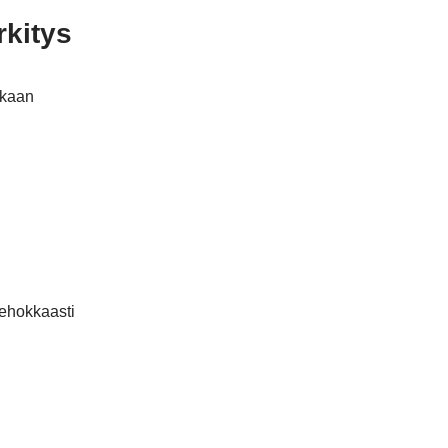
rkitys
kkaan
tehokkaasti