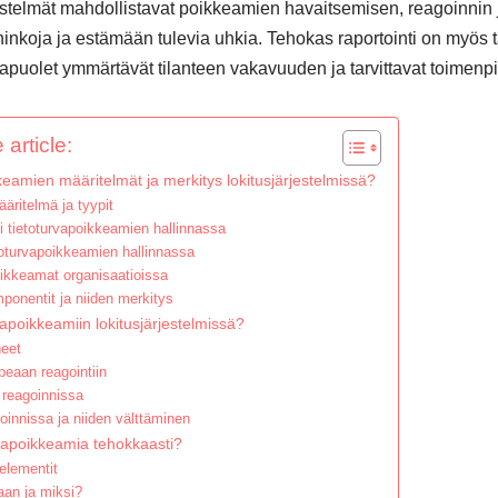
jestelmät mahdollistavat poikkeamien havaitsemisen, reagoinnin 
nkoja ja estämään tulevia uhkia. Tehokas raportointi on myös tä
sapuolet ymmärtävät tilanteen vakavuuden ja tarvittavat toimenpi
 article:
keamien määritelmät ja merkitys lokitusjärjestelmissä?
äritelmä ja tyypit
li tietoturvapoikkeamien hallinnassa
toturvapoikkeamien hallinnassa
oikkeamat organisaatioissa
ponentit ja niiden merkitys
apoikkeamiin lokitusjärjestelmissä?
heet
peaan reagointiin
t reagoinnissa
oinnissa ja niiden välttäminen
rvapoikkeamia tehokkaasti?
elementit
taan ja miksi?