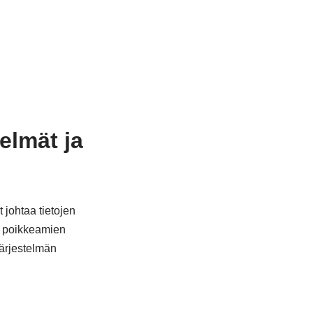
elmät ja
 johtaa tietojen
n poikkeamien
järjestelmän