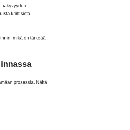
at näkyvyyden
sta kriittisistä
oinnin, mikä on tärkeää
linnassa
tämään prosessia. Näitä