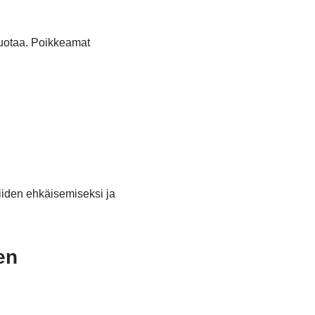
 vuotaa. Poikkeamat
iiden ehkäisemiseksi ja
en