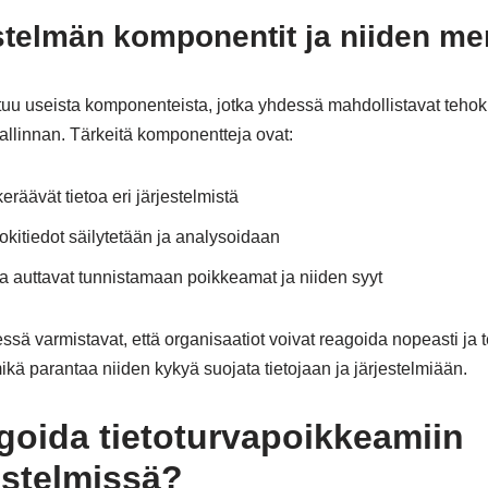
stelmän komponentit ja niiden me
tuu useista komponenteista, jotka yhdessä mahdollistavat teho
allinnan. Tärkeitä komponentteja ovat:
keräävät tietoa eri järjestelmistä
lokitiedot säilytetään ja analysoidaan
ka auttavat tunnistamaan poikkeamat ja niiden syyt
ä varmistavat, että organisaatiot voivat reagoida nopeasti ja 
ikä parantaa niiden kykyä suojata tietojaan ja järjestelmiään.
goida tietoturvapoikkeamiin
estelmissä?