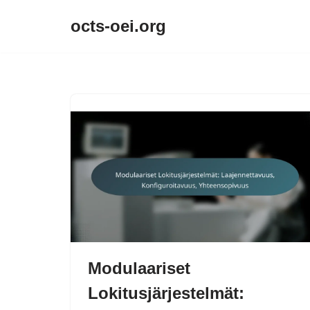
octs-oei.org
Skip
to
content
Modulaariset
Lokitusjärjestelmät: