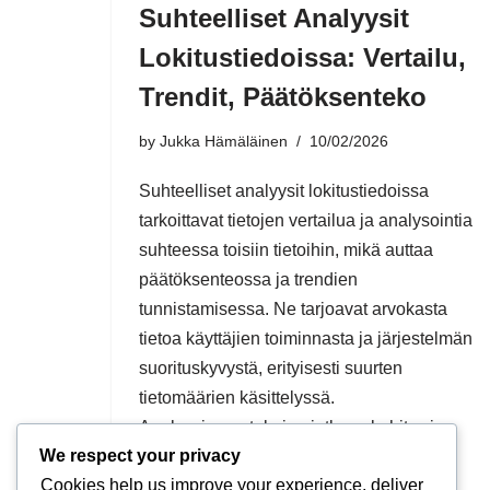
Suhteelliset Analyysit
Lokitustiedoissa: Vertailu,
Trendit, Päätöksenteko
by
Jukka Hämäläinen
10/02/2026
Suhteelliset analyysit lokitustiedoissa
tarkoittavat tietojen vertailua ja analysointia
suhteessa toisiin tietoihin, mikä auttaa
päätöksenteossa ja trendien
tunnistamisessa. Ne tarjoavat arvokasta
tietoa käyttäjien toiminnasta ja järjestelmän
suorituskyvystä, erityisesti suurten
tietomäärien käsittelyssä.
Analyysimenetelmien jatkuva kehitys ja
We respect your privacy
datan…
Cookies help us improve your experience, deliver