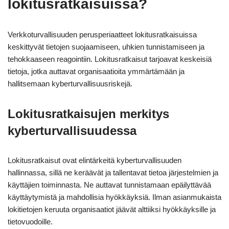
lokitusratkaisuissa?
Verkkoturvallisuuden perusperiaatteet lokitusratkaisuissa
keskittyvät tietojen suojaamiseen, uhkien tunnistamiseen ja
tehokkaaseen reagointiin. Lokitusratkaisut tarjoavat keskeisiä
tietoja, jotka auttavat organisaatioita ymmärtämään ja
hallitsemaan kyberturvallisuusriskejä.
Lokitusratkaisujen merkitys
kyberturvallisuudessa
Lokitusratkaisut ovat elintärkeitä kyberturvallisuuden
hallinnassa, sillä ne keräävät ja tallentavat tietoa järjestelmien ja
käyttäjien toiminnasta. Ne auttavat tunnistamaan epäilyttävää
käyttäytymistä ja mahdollisia hyökkäyksiä. Ilman asianmukaista
lokitietojen keruuta organisaatiot jäävät alttiiksi hyökkäyksille ja
tietovuodoille.