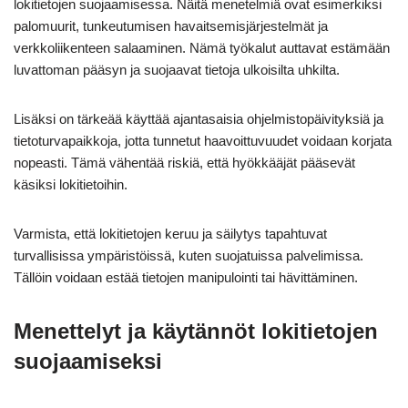
lokitietojen suojaamisessa. Näitä menetelmiä ovat esimerkiksi
palomuurit, tunkeutumisen havaitsemisjärjestelmät ja
verkkoliikenteen salaaminen. Nämä työkalut auttavat estämään
luvattoman pääsyn ja suojaavat tietoja ulkoisilta uhkilta.
Lisäksi on tärkeää käyttää ajantasaisia ohjelmistopäivityksiä ja
tietoturvapaikkoja, jotta tunnetut haavoittuvuudet voidaan korjata
nopeasti. Tämä vähentää riskiä, että hyökkääjät pääsevät
käsiksi lokitietoihin.
Varmista, että lokitietojen keruu ja säilytys tapahtuvat
turvallisissa ympäristöissä, kuten suojatuissa palvelimissa.
Tällöin voidaan estää tietojen manipulointi tai hävittäminen.
Menettelyt ja käytännöt lokitietojen
suojaamiseksi