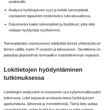
asiakkaille.
Analysoi hyökkäyksen syyt ja kehitä toimenpiteitä
vastaavien tapausten estämiseksi tulevaisuudessa.
Dokumentoi kaikki toimenpiteet ja löydökset, jotta niitä
voidaan hyödyntää myöhemmin.
Toimenpiteiden onnistuminen edellyttää tiivistä yhteistyötä eri
tiimien välillä, kuten IT-osaston ja lakiosaston. Tavoitteena on
palauttaa järjestelmät normaaliksi mahdollisimman nopeasti.
Lokitietojen hyödyntäminen
tutkimuksessa
Lokitietojen analysointi on keskeinen osa kyberturvallisuuden
tutkimusta. Lokit tarjoavat arvokasta tietoa hyökkäyksen
ajankohdasta, lähteestä ja menetelmistä. Tämä tieto auttaa
ymmärtämään, miten hyökkäys tapahtui ja mitä voidaan