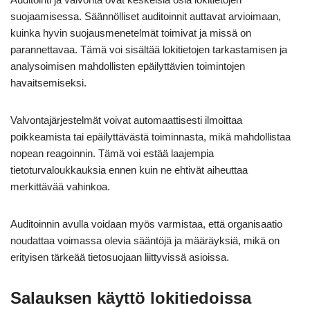
suojaamisessa. Säännölliset auditoinnit auttavat arvioimaan,
kuinka hyvin suojausmenetelmät toimivat ja missä on
parannettavaa. Tämä voi sisältää lokitietojen tarkastamisen ja
analysoimisen mahdollisten epäilyttävien toimintojen
havaitsemiseksi.
Valvontajärjestelmät voivat automaattisesti ilmoittaa
poikkeamista tai epäilyttävästä toiminnasta, mikä mahdollistaa
nopean reagoinnin. Tämä voi estää laajempia
tietoturvaloukkauksia ennen kuin ne ehtivät aiheuttaa
merkittävää vahinkoa.
Auditoinnin avulla voidaan myös varmistaa, että organisaatio
noudattaa voimassa olevia sääntöjä ja määräyksiä, mikä on
erityisen tärkeää tietosuojaan liittyvissä asioissa.
Salauksen käyttö lokitiedoissa