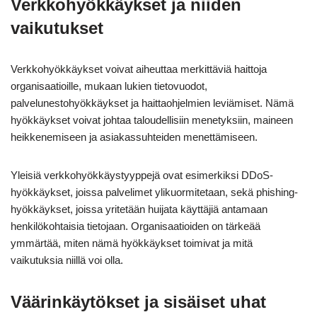
Verkkohyökkäykset ja niiden
vaikutukset
Verkkohyökkäykset voivat aiheuttaa merkittäviä haittoja
organisaatioille, mukaan lukien tietovuodot,
palvelunestohyökkäykset ja haittaohjelmien leviämiset. Nämä
hyökkäykset voivat johtaa taloudellisiin menetyksiin, maineen
heikkenemiseen ja asiakassuhteiden menettämiseen.
Yleisiä verkkohyökkäystyyppejä ovat esimerkiksi DDoS-
hyökkäykset, joissa palvelimet ylikuormitetaan, sekä phishing-
hyökkäykset, joissa yritetään huijata käyttäjiä antamaan
henkilökohtaisia tietojaan. Organisaatioiden on tärkeää
ymmärtää, miten nämä hyökkäykset toimivat ja mitä
vaikutuksia niillä voi olla.
Väärinkäytökset ja sisäiset uhat