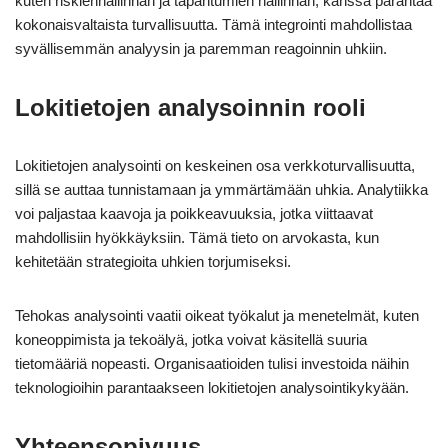
kuten riskienhallinnan ja tapahtumien hallinnan, kanssa parantaa
kokonaisvaltaista turvallisuutta. Tämä integrointi mahdollistaa
syvällisemmän analyysin ja paremman reagoinnin uhkiin.
Lokitietojen analysoinnin rooli
Lokitietojen analysointi on keskeinen osa verkkoturvallisuutta,
sillä se auttaa tunnistamaan ja ymmärtämään uhkia. Analytiikka
voi paljastaa kaavoja ja poikkeavuuksia, jotka viittaavat
mahdollisiin hyökkäyksiin. Tämä tieto on arvokasta, kun
kehitetään strategioita uhkien torjumiseksi.
Tehokas analysointi vaatii oikeat työkalut ja menetelmät, kuten
koneoppimista ja tekoälyä, jotka voivat käsitellä suuria
tietomääriä nopeasti. Organisaatioiden tulisi investoida näihin
teknologioihin parantaakseen lokitietojen analysointikykyään.
Yhteensopivuus