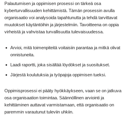
Palautumisen ja oppimisen prosessi on tärkeä osa
kyberturvallisuuden kehittämistä. Tämän prosessin avulla
organisaatio voi analysoida tapahtunutta ja tehdä tarvittavat
muutokset käytäntöihin ja järjestelmiin. Tavoitteena on oppia
virheistä ja vahvistaa turvallisuutta tulevaisuudessa.
Arvioi, mitä toimenpiteitä voitaisiin parantaa ja mitkä olivat
onnistuneita.
Laadi raportti, joka sisältää löydökset ja suositukset.
Järjestä koulutuksia ja työpajoja oppimisen tueksi.
Oppimisprosessi ei pääty hyökkäykseen, vaan se on jatkuva
osa organisaation toimintaa. Säännöllinen arviointi ja
kehittäminen auttavat varmistamaan, että organisaatio on
paremmin varautunut tuleviin uhkiin.