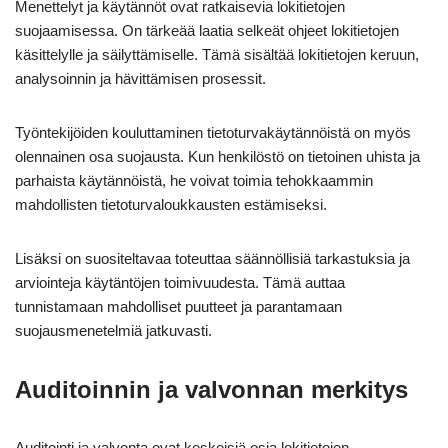
Menettelyt ja käytännöt ovat ratkaisevia lokitietojen
suojaamisessa. On tärkeää laatia selkeät ohjeet lokitietojen
käsittelylle ja säilyttämiselle. Tämä sisältää lokitietojen keruun,
analysoinnin ja hävittämisen prosessit.
Työntekijöiden kouluttaminen tietoturvakäytännöistä on myös
olennainen osa suojausta. Kun henkilöstö on tietoinen uhista ja
parhaista käytännöistä, he voivat toimia tehokkaammin
mahdollisten tietoturvaloukkausten estämiseksi.
Lisäksi on suositeltavaa toteuttaa säännöllisiä tarkastuksia ja
arviointeja käytäntöjen toimivuudesta. Tämä auttaa
tunnistamaan mahdolliset puutteet ja parantamaan
suojausmenetelmiä jatkuvasti.
Auditoinnin ja valvonnan merkitys
Auditointi ja valvonta ovat keskeisiä osia lokitietojen