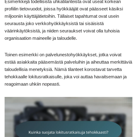
Esimerkkejä todellisista uhkatilanteista ovat useat korkean
profiilin tietovuodot, joissa hyökkääjät ovat päässeet käsiksi
miljooniin käyttäjätietoihin. Tällaiset tapahtumat ovat usein
seurausta joko verkkohyökkäyksistä tai sisäisistä
väärinkäytöksistä, ja niiden seuraukset voivat olla tuhoisia
organisaation maineelle ja taloudelle.
Toinen esimerkki on palvelunestohyökkäykset, jotka voivat
estää asiakkaita pääsemästä palveluihin ja aiheuttaa merkittäviä
taloudellisia menetyksiä. Nämä tilanteet korostavat tarvetta
tehokkaalle lokitusratkaisulle, joka voi auttaa havaitsemaan ja
reagoimaan uhkiin nopeasti.