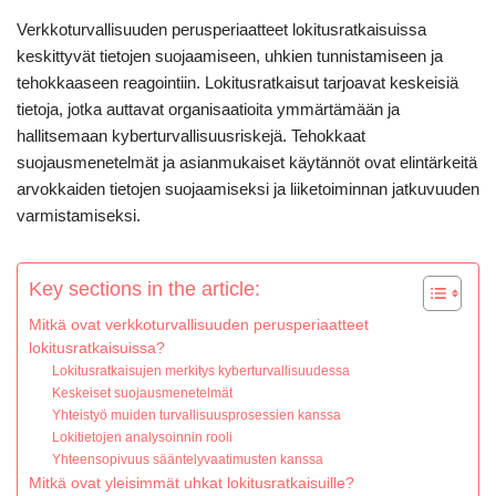
Verkkoturvallisuuden perusperiaatteet lokitusratkaisuissa
keskittyvät tietojen suojaamiseen, uhkien tunnistamiseen ja
tehokkaaseen reagointiin. Lokitusratkaisut tarjoavat keskeisiä
tietoja, jotka auttavat organisaatioita ymmärtämään ja
hallitsemaan kyberturvallisuusriskejä. Tehokkaat
suojausmenetelmät ja asianmukaiset käytännöt ovat elintärkeitä
arvokkaiden tietojen suojaamiseksi ja liiketoiminnan jatkuvuuden
varmistamiseksi.
Key sections in the article:
Mitkä ovat verkkoturvallisuuden perusperiaatteet
lokitusratkaisuissa?
Lokitusratkaisujen merkitys kyberturvallisuudessa
Keskeiset suojausmenetelmät
Yhteistyö muiden turvallisuusprosessien kanssa
Lokitietojen analysoinnin rooli
Yhteensopivuus sääntelyvaatimusten kanssa
Mitkä ovat yleisimmät uhkat lokitusratkaisuille?