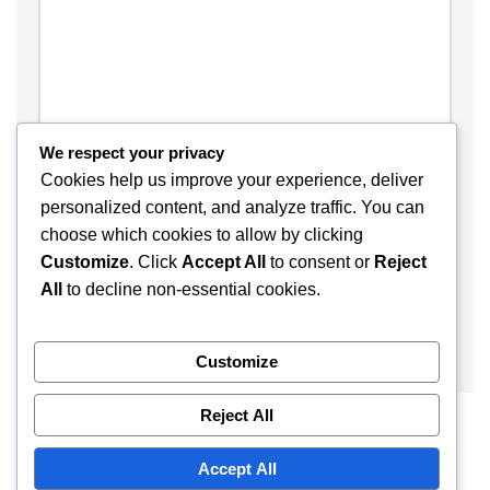
We respect your privacy
Cookies help us improve your experience, deliver
personalized content, and analyze traffic. You can
choose which cookies to allow by clicking
Customize
. Click
Accept All
to consent or
Reject
Save my name, email, and website in this browser for the
All
to decline non-essential cookies.
next time I comment.
Customize
Reject All
Accept All