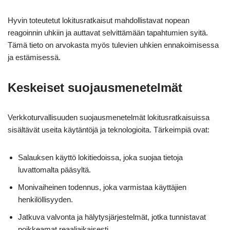
Hyvin toteutetut lokitusratkaisut mahdollistavat nopean
reagoinnin uhkiin ja auttavat selvittämään tapahtumien syitä.
Tämä tieto on arvokasta myös tulevien uhkien ennakoimisessa
ja estämisessä.
Keskeiset suojausmenetelmät
Verkkoturvallisuuden suojausmenetelmät lokitusratkaisuissa
sisältävät useita käytäntöjä ja teknologioita. Tärkeimpiä ovat:
Salauksen käyttö lokitiedoissa, joka suojaa tietoja
luvattomalta pääsyltä.
Monivaiheinen todennus, joka varmistaa käyttäjien
henkilöllisyyden.
Jatkuva valvonta ja hälytysjärjestelmät, jotka tunnistavat
poikkeamat reaaliaikaisesti.