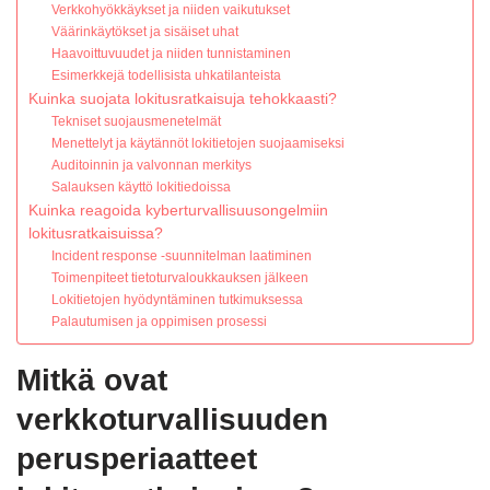
Verkkohyökkäykset ja niiden vaikutukset
Väärinkäytökset ja sisäiset uhat
Haavoittuvuudet ja niiden tunnistaminen
Esimerkkejä todellisista uhkatilanteista
Kuinka suojata lokitusratkaisuja tehokkaasti?
Tekniset suojausmenetelmät
Menettelyt ja käytännöt lokitietojen suojaamiseksi
Auditoinnin ja valvonnan merkitys
Salauksen käyttö lokitiedoissa
Kuinka reagoida kyberturvallisuusongelmiin
lokitusratkaisuissa?
Incident response -suunnitelman laatiminen
Toimenpiteet tietoturvaloukkauksen jälkeen
Lokitietojen hyödyntäminen tutkimuksessa
Palautumisen ja oppimisen prosessi
Mitkä ovat
verkkoturvallisuuden
perusperiaatteet