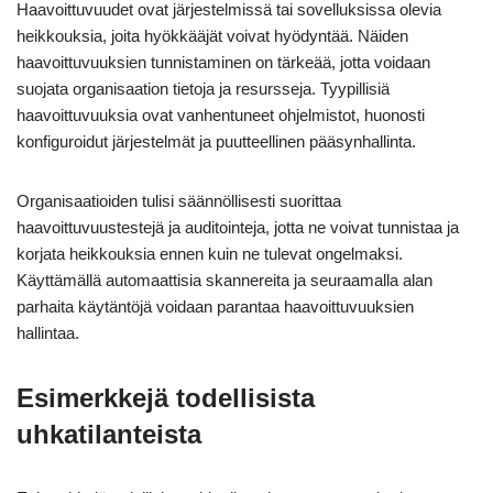
Haavoittuvuudet ovat järjestelmissä tai sovelluksissa olevia
heikkouksia, joita hyökkääjät voivat hyödyntää. Näiden
haavoittuvuuksien tunnistaminen on tärkeää, jotta voidaan
suojata organisaation tietoja ja resursseja. Tyypillisiä
haavoittuvuuksia ovat vanhentuneet ohjelmistot, huonosti
konfiguroidut järjestelmät ja puutteellinen pääsynhallinta.
Organisaatioiden tulisi säännöllisesti suorittaa
haavoittuvuustestejä ja auditointeja, jotta ne voivat tunnistaa ja
korjata heikkouksia ennen kuin ne tulevat ongelmaksi.
Käyttämällä automaattisia skannereita ja seuraamalla alan
parhaita käytäntöjä voidaan parantaa haavoittuvuuksien
hallintaa.
Esimerkkejä todellisista
uhkatilanteista