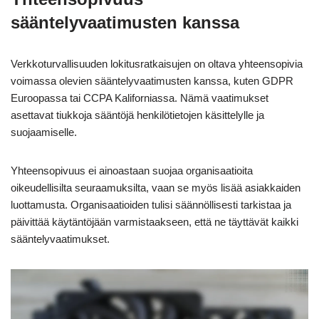
sääntelyvaatimusten kanssa
Verkkoturvallisuuden lokitusratkaisujen on oltava yhteensopivia
voimassa olevien sääntelyvaatimusten kanssa, kuten GDPR
Euroopassa tai CCPA Kaliforniassa. Nämä vaatimukset
asettavat tiukkoja sääntöjä henkilötietojen käsittelylle ja
suojaamiselle.
Yhteensopivuus ei ainoastaan suojaa organisaatioita
oikeudellisilta seuraamuksilta, vaan se myös lisää asiakkaiden
luottamusta. Organisaatioiden tulisi säännöllisesti tarkistaa ja
päivittää käytäntöjään varmistaakseen, että ne täyttävät kaikki
sääntelyvaatimukset.