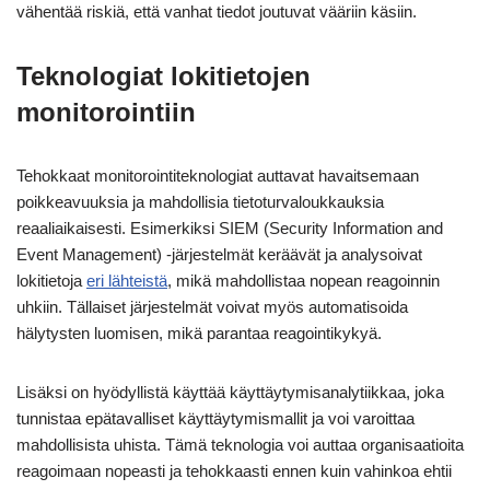
vähentää riskiä, että vanhat tiedot joutuvat vääriin käsiin.
Teknologiat lokitietojen
monitorointiin
Tehokkaat monitorointiteknologiat auttavat havaitsemaan
poikkeavuuksia ja mahdollisia tietoturvaloukkauksia
reaaliaikaisesti. Esimerkiksi SIEM (Security Information and
Event Management) -järjestelmät keräävät ja analysoivat
lokitietoja
eri lähteistä
, mikä mahdollistaa nopean reagoinnin
uhkiin. Tällaiset järjestelmät voivat myös automatisoida
hälytysten luomisen, mikä parantaa reagointikykyä.
Lisäksi on hyödyllistä käyttää käyttäytymisanalytiikkaa, joka
tunnistaa epätavalliset käyttäytymismallit ja voi varoittaa
mahdollisista uhista. Tämä teknologia voi auttaa organisaatioita
reagoimaan nopeasti ja tehokkaasti ennen kuin vahinkoa ehtii