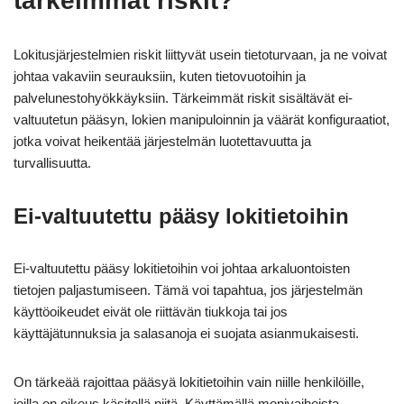
tärkeimmät riskit?
Lokitusjärjestelmien riskit liittyvät usein tietoturvaan, ja ne voivat
johtaa vakaviin seurauksiin, kuten tietovuotoihin ja
palvelunestohyökkäyksiin. Tärkeimmät riskit sisältävät ei-
valtuutetun pääsyn, lokien manipuloinnin ja väärät konfiguraatiot,
jotka voivat heikentää järjestelmän luotettavuutta ja
turvallisuutta.
Ei-valtuutettu pääsy lokitietoihin
Ei-valtuutettu pääsy lokitietoihin voi johtaa arkaluontoisten
tietojen paljastumiseen. Tämä voi tapahtua, jos järjestelmän
käyttöoikeudet eivät ole riittävän tiukkoja tai jos
käyttäjätunnuksia ja salasanoja ei suojata asianmukaisesti.
On tärkeää rajoittaa pääsyä lokitietoihin vain niille henkilöille,
joilla on oikeus käsitellä niitä. Käyttämällä monivaiheista