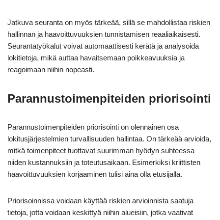
Jatkuva seuranta on myös tärkeää, sillä se mahdollistaa riskien
hallinnan ja haavoittuvuuksien tunnistamisen reaaliaikaisesti.
Seurantatyökalut voivat automaattisesti kerätä ja analysoida
lokitietoja, mikä auttaa havaitsemaan poikkeavuuksia ja
reagoimaan niihin nopeasti.
Parannustoimenpiteiden priorisointi
Parannustoimenpiteiden priorisointi on olennainen osa
lokitusjärjestelmien turvallisuuden hallintaa. On tärkeää arvioida,
mitkä toimenpiteet tuottavat suurimman hyödyn suhteessa
niiden kustannuksiin ja toteutusaikaan. Esimerkiksi kriittisten
haavoittuvuuksien korjaaminen tulisi aina olla etusijalla.
Priorisoinnissa voidaan käyttää riskien arvioinnista saatuja
tietoja, jotta voidaan keskittyä niihin alueisiin, jotka vaativat