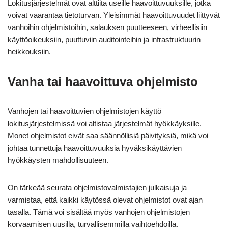
Lokitusjärjestelmät ovat alttiita useille haavoittuvuuksille, jotka
voivat vaarantaa tietoturvan. Yleisimmät haavoittuvuudet liittyvät
vanhoihin ohjelmistoihin, salauksen puutteeseen, virheellisiin
käyttöoikeuksiin, puuttuviin auditointeihin ja infrastruktuurin
heikkouksiin.
Vanha tai haavoittuva ohjelmisto
Vanhojen tai haavoittuvien ohjelmistojen käyttö
lokitusjärjestelmissä voi altistaa järjestelmät hyökkäyksille.
Monet ohjelmistot eivät saa säännöllisiä päivityksiä, mikä voi
johtaa tunnettuja haavoittuvuuksia hyväksikäyttävien
hyökkäysten mahdollisuuteen.
On tärkeää seurata ohjelmistovalmistajien julkaisuja ja
varmistaa, että kaikki käytössä olevat ohjelmistot ovat ajan
tasalla. Tämä voi sisältää myös vanhojen ohjelmistojen
korvaamisen uusilla, turvallisemmilla vaihtoehdoilla.