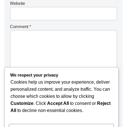
Website
Comment
*
We respect your privacy
Cookies help us improve your experience, deliver
personalized content, and analyze traffic. You can
choose which cookies to allow by clicking
Customize
. Click
Accept All
to consent or
Reject
Save my name, email, and website in this browser for the
All
to decline non-essential cookies.
next time I comment.