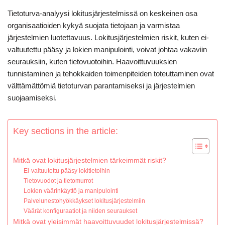
Tietoturva-analyysi lokitusjärjestelmissä on keskeinen osa
organisaatioiden kykyä suojata tietojaan ja varmistaa
järjestelmien luotettavuus. Lokitusjärjestelmien riskit, kuten ei-
valtuutettu pääsy ja lokien manipulointi, voivat johtaa vakaviin
seurauksiin, kuten tietovuotoihin. Haavoittuvuuksien
tunnistaminen ja tehokkaiden toimenpiteiden toteuttaminen ovat
välttämättömiä tietoturvan parantamiseksi ja järjestelmien
suojaamiseksi.
Key sections in the article:
Mitkä ovat lokitusjärjestelmien tärkeimmät riskit?
Ei-valtuutettu pääsy lokitietoihin
Tietovuodot ja tietomurrot
Lokien väärinkäyttö ja manipulointi
Palvelunestohyökkäykset lokitusjärjestelmiin
Väärät konfiguraatiot ja niiden seuraukset
Mitkä ovat yleisimmät haavoittuvuudet lokitusjärjestelmissä?