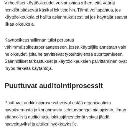
Virheelliset käyttöoikeudet voivat johtaa siihen, että väärät
henkilöt pääsevät käsiksi lokitietoihin. Tämä voi tapahtua, jos
käyttöoikeuksia ei hallita asianmukaisesti tai jos käyttäjät saavat
liikaa oikeuksia.
Käyttöoikeushallinnan tulisi perustua
vähimmäisoikeusperiaatteeseen, jossa käyttäjille annetaan vain
ne oikeudet, joita he tarvitsevat työtehtäviensä suorittamiseen.
Säännölliset tarkastukset ja käyttöoikeuksien päivittäminen ovat
myös tärkeitä käytäntöjä.
Puuttuvat auditointiprosessit
Puuttuvat auditointiprosessit voivat estää organisaatiota
havaitsemasta ja korjaamasta tietoturvaongelmia ajoissa. Ilman
säännöllisiä auditointeja lokitusjärjestelmät voivat jäädä
haavoittuviksi ja alttiiksi hyökkäyksille.