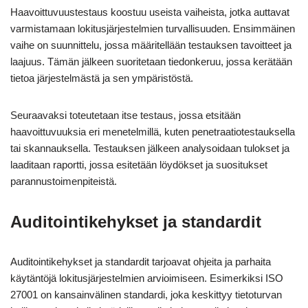
Haavoittuvuustestaus koostuu useista vaiheista, jotka auttavat
varmistamaan lokitusjärjestelmien turvallisuuden. Ensimmäinen
vaihe on suunnittelu, jossa määritellään testauksen tavoitteet ja
laajuus. Tämän jälkeen suoritetaan tiedonkeruu, jossa kerätään
tietoa järjestelmästä ja sen ympäristöstä.
Seuraavaksi toteutetaan itse testaus, jossa etsitään
haavoittuvuuksia eri menetelmillä, kuten penetraatiotestauksella
tai skannauksella. Testauksen jälkeen analysoidaan tulokset ja
laaditaan raportti, jossa esitetään löydökset ja suositukset
parannustoimenpiteistä.
Auditointikehykset ja standardit
Auditointikehykset ja standardit tarjoavat ohjeita ja parhaita
käytäntöjä lokitusjärjestelmien arvioimiseen. Esimerkiksi ISO
27001 on kansainvälinen standardi, joka keskittyy tietoturvan