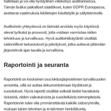
hallintaan ja voi olla hyödyllinen viitekehys auditoinneissa.
Tämän lisäksi paikalliset säädökset, kuten GDPR Euroopassa,
asettavat vaatimuksia lokitietojen käsittelylle ja säilyttämiselle.
Auditoinnin yhteydessä on tärkeää arvioida myös käytössä
olevat työkalut ja prosessit, jotta voidaan varmistaa niiden
tehokkuus ja turvallisuus. Hyvä auditointikäytäntö sisältää
säännölliset tarkastukset ja päivitykset, jotka auttavat pitämään
järjestelmät ajan tasalla ja turvallisina.
Raportointi ja seuranta
Raportointi on keskeinen osa lokitusjärjestelmien turvallisuuden
arviointia, sillä se auttaa dokumentoimaan löydökset ja
suositukset. Hyvä raportti sisältää selkeät tiedot havaituista
riskeistä, niiden vaikutuksista ja suositelluista toimenpiteistä.
Raportoinnin tulee olla ymmärrettävää kaikille sidosryhmille,
mukaan lukien tekninen ja ei-tekninen henkilökunta.