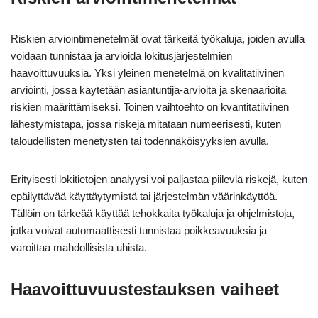
Riskien arviointimenetelmät ovat tärkeitä työkaluja, joiden avulla
voidaan tunnistaa ja arvioida lokitusjärjestelmien
haavoittuvuuksia. Yksi yleinen menetelmä on kvalitatiivinen
arviointi, jossa käytetään asiantuntija-arvioita ja skenaarioita
riskien määrittämiseksi. Toinen vaihtoehto on kvantitatiivinen
lähestymistapa, jossa riskejä mitataan numeerisesti, kuten
taloudellisten menetysten tai todennäköisyyksien avulla.
Erityisesti lokitietojen analyysi voi paljastaa piileviä riskejä, kuten
epäilyttävää käyttäytymistä tai järjestelmän väärinkäyttöä.
Tällöin on tärkeää käyttää tehokkaita työkaluja ja ohjelmistoja,
jotka voivat automaattisesti tunnistaa poikkeavuuksia ja
varoittaa mahdollisista uhista.
Haavoittuvuustestauksen vaiheet