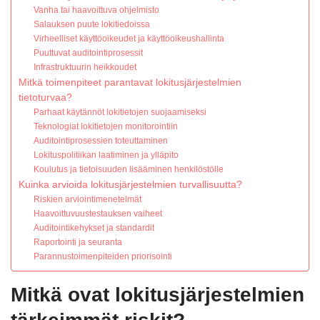
Vanha tai haavoittuva ohjelmisto
Salauksen puute lokitiedoissa
Virheelliset käyttöoikeudet ja käyttöoikeushallinta
Puuttuvat auditointiprosessit
Infrastruktuurin heikkoudet
Mitkä toimenpiteet parantavat lokitusjärjestelmien
tietoturvaa?
Parhaat käytännöt lokitietojen suojaamiseksi
Teknologiat lokitietojen monitorointiin
Auditointiprosessien toteuttaminen
Lokituspolitiikan laatiminen ja ylläpito
Koulutus ja tietoisuuden lisääminen henkilöstölle
Kuinka arvioida lokitusjärjestelmien turvallisuutta?
Riskien arviointimenetelmät
Haavoittuvuustestauksen vaiheet
Auditointikehykset ja standardit
Raportointi ja seuranta
Parannustoimenpiteiden priorisointi
Mitkä ovat lokitusjärjestelmien