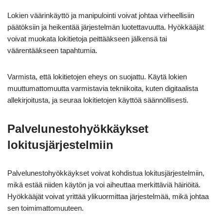
Lokien väärinkäyttö ja manipulointi voivat johtaa virheellisiin
päätöksiin ja heikentää järjestelmän luotettavuutta. Hyökkääjät
voivat muokata lokitietoja peittääkseen jälkensä tai
väärentääkseen tapahtumia.
Varmista, että lokitietojen eheys on suojattu. Käytä lokien
muuttumattomuutta varmistavia tekniikoita, kuten digitaalista
allekirjoitusta, ja seuraa lokitietojen käyttöä säännöllisesti.
Palvelunestohyökkäykset
lokitusjärjestelmiin
Palvelunestohyökkäykset voivat kohdistua lokitusjärjestelmiin,
mikä estää niiden käytön ja voi aiheuttaa merkittäviä häiriöitä.
Hyökkääjät voivat yrittää ylikuormittaa järjestelmää, mikä johtaa
sen toimimattomuuteen.