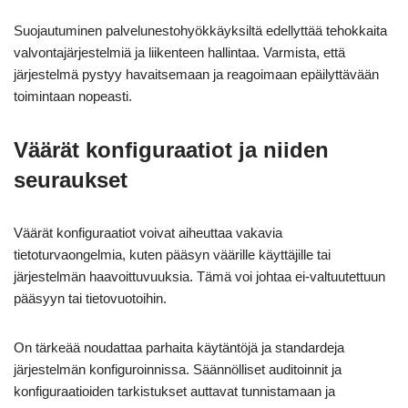
Suojautuminen palvelunestohyökkäyksiltä edellyttää tehokkaita
valvontajärjestelmiä ja liikenteen hallintaa. Varmista, että
järjestelmä pystyy havaitsemaan ja reagoimaan epäilyttävään
toimintaan nopeasti.
Väärät konfiguraatiot ja niiden
seuraukset
Väärät konfiguraatiot voivat aiheuttaa vakavia
tietoturvaongelmia, kuten pääsyn väärille käyttäjille tai
järjestelmän haavoittuvuuksia. Tämä voi johtaa ei-valtuutettuun
pääsyyn tai tietovuotoihin.
On tärkeää noudattaa parhaita käytäntöjä ja standardeja
järjestelmän konfiguroinnissa. Säännölliset auditoinnit ja
konfiguraatioiden tarkistukset auttavat tunnistamaan ja