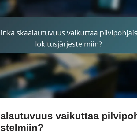
alautuvuus vaikuttaa pilvipoh
estelmiin?