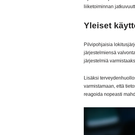
liiketoiminnan jatkuvuutt
Yleiset käyt
Pilvipohjaisia lokitusjär
järjestelmiensä valvont
järjestelmiä varmistaaks
Lisäksi terveydenhuollos
varmistamaan, että tiet
reagoida nopeasti mahdo