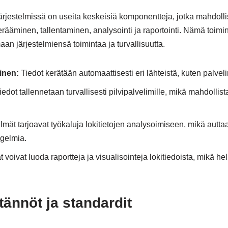
järjestelmissä on useita keskeisiä komponentteja, jotka mahdolli
kerääminen, tallentaminen, analysointi ja raportointi. Nämä toimi
an järjestelmiensä toimintaa ja turvallisuutta.
inen:
Tiedot kerätään automaattisesti eri lähteistä, kuten palveli
iedot tallennetaan turvallisesti pilvipalvelimille, mikä mahdolli
lmät tarjoavat työkaluja lokitietojen analysoimiseen, mikä autt
gelmia.
 voivat luoda raportteja ja visualisointeja lokitiedoista, mikä hel
tännöt ja standardit