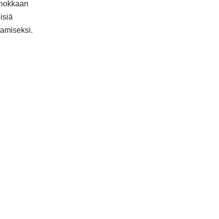
tehokkaan
isiä
tamiseksi.