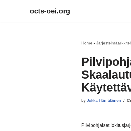
octs-oei.org
Skip
to
content
Home
-
Järjestelmäarkkite
Pilvipohj
Skaalaut
Käytettä
by
Jukka Hämäläinen
09
Pilvipohjaiset lokitusjär