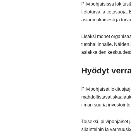
Pilvipohjaisissa lokitus
tietoturva ja tietosuoja
asianmukaisesti ja turval
Lisäksi monet organisaat
tietohallinnalle. Näide
asiakkaiden keskuudes
Hyödyt verrat
Pilvipohjaiset lokitusjär
mahdollistavat skaalaut
ilman suuria investointe
Toiseksi, pilvipohjaiset
sijainteihin ja varmuus