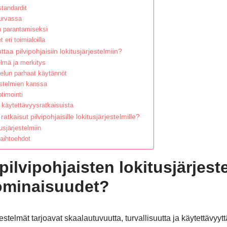
 standardit
turvassa
n parantamiseksi
eri toimialoilla
taa pilvipohjaisiin lokitusjärjestelmiin?
lmä ja merkitys
telun parhaat käytännöt
estelmien kanssa
timointi
 käytettävyysratkaisuista
atkaisut pilvipohjaisille lokitusjärjestelmille?
tusjärjestelmiin
 vaihtoehdot
pilvipohjaisten lokitusjärjest
ominaisuudet?
jestelmät tarjoavat skaalautuvuutta, turvallisuutta ja käytettävyytt