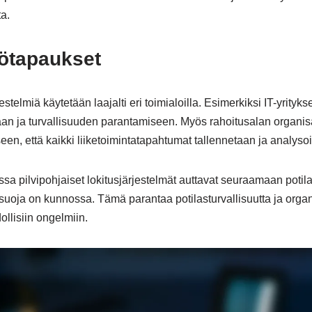
a.
tötapaukset
jestelmiä käytetään laajalti eri toimialoilla. Esimerkiksi IT-yrityks
aan ja turvallisuuden parantamiseen. Myös rahoitusalan organisa
een, että kaikki liiketoimintatapahtumat tallennetaan ja analys
sa pilvipohjaiset lokitusjärjestelmät auttavat seuraamaan potilas
osuoja on kunnossa. Tämä parantaa potilasturvallisuutta ja orga
llisiin ongelmiin.