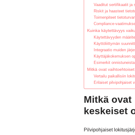
Vaaditut sertifikaatit ja
Riskit ja haasteet tieto
Toimenpiteet tietoturva
Compliance-vaatimukset 
Kuinka käytettävyys vaikut
Käytettävyyden määrite
Käyttöliittymän suunnit
Integraatio muiden järj
Käyttäjäkokemuksen op
Esimerkit onnistuneista
Mitkä ovat vaihtoehtoiset r
Vertailu paikallisiin loki
Erilaiset pilvipohjaiset
Mitkä ovat 
keskeiset 
Pilvipohjaiset lokitusjär