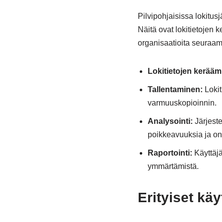
Pilvipohjaisissa lokitus
Näitä ovat lokitietojen 
organisaatioita seuraama
Lokitietojen kerääm
Tallentaminen:
Lokit
varmuuskopioinnin.
Analysointi:
Järjeste
poikkeavuuksia ja on
Raportointi:
Käyttäjät
ymmärtämistä.
Erityiset käy