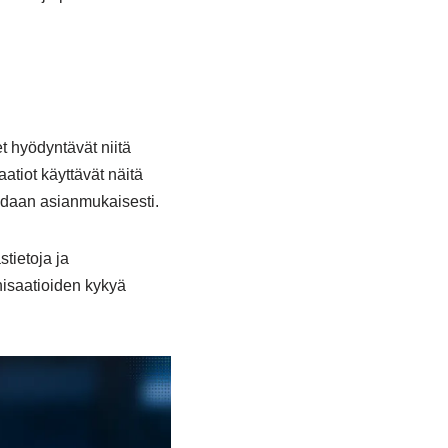
et hyödyntävät niitä
atiot käyttävät näitä
oidaan asianmukaisesti.
tietoja ja
nisaatioiden kykyä