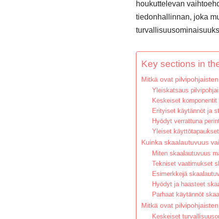
houkuttelevan vaihtoehdo
tiedonhallinnan, joka mu
turvallisuusominaisuuks
Key sections in the
Mitkä ovat pilvipohjaiste
Yleiskatsaus pilvipohjais
Keskeiset komponentit 
Erityiset käytännöt ja s
Hyödyt verrattuna perint
Yleiset käyttötapaukse
Kuinka skaalautuvuus vaiku
Miten skaalautuvuus mä
Tekniset vaatimukset s
Esimerkkejä skaalautuvi
Hyödyt ja haasteet sk
Parhaat käytännöt skaa
Mitkä ovat pilvipohjaiste
Keskeiset turvallisuus