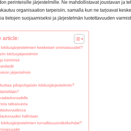
n perinteisille järjestelmille. Ne mahdollistavat joustavan ja 
kautuu organisaation tarpeisiin, samalla kun ne tarjoavat keske
ia tietojen suojaamiseksi ja järjestelmän luotettavuuden varmis
 article:
n lokitusjärjestelmien keskeiset ominaisuudet?
iin lokitusjärjestelmiin
ja toiminnot
tandardit
eisiin järjestelmiin
t
ttaa pilvipohjaisiin lokitusjärjestelmiin?
äritellään?
kaalautuvuudelle
sta ratkaisuista
aalautuvuudessa
lautuvuuden hallintaan
n lokitusjärjestelmien turvallisuusnäkökohdat?
ominaisuudet