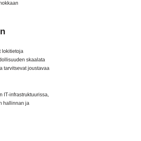
tehokkaan
in
 lokitietoja
hdollisuuden skaalata
a tarvitsevat joustavaa
 IT-infrastruktuurissa,
n hallinnan ja