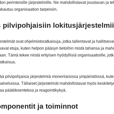
n perinteisille järjestelmille. Ne mahdollistavat joustavan ja 
kautuu organisaation tarpeisiin.
pilvipohjaisiin lokitusjärjestelmi
estelmät ovat ohjelmistoratkaisuja, jotka tallentavat ja hallitsevat
joavat etuja, kuten helpon pääsyn tietoihin mistä tahansa ja ma
n. Tämä tekee niistä erityisen hyödyllisiä organisaatioille, jotk
atkaisua.
ää pilvipohjaisia järjestelmiä monenlaisissa ympäristöissä, kuten
alveluissa. Tällaiset järjestelmät mahdollistavat myös keskitety
taa päätöksentekoa ja reagointikykyä.
mponentit ja toiminnot