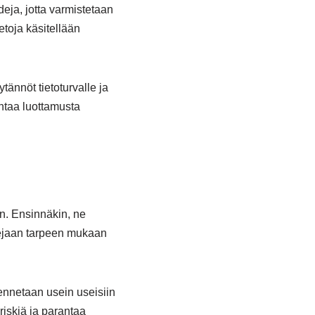
deja, jotta varmistetaan
etoja käsitellään
tännöt tietoturvalle ja
ntaa luottamusta
iin. Ensinnäkin, ne
ssejaan tarpeen mukaan
lennetaan usein useisiin
iskiä ja parantaa