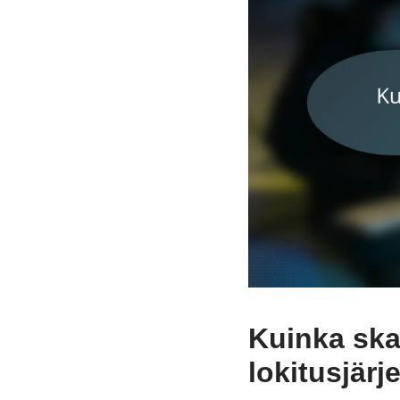
Kuinka ska
lokitusjärj