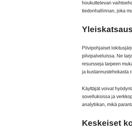
houkuttelevan vaihtoehdo
tiedonhallinnan, joka mu
Yleiskatsaus 
Pilvipohjaiset lokitusjärj
pilvipalveluissa. Ne tar
resursseja tarpeen mukaa
ja kustannustehokasta r
Käyttäjät voivat hyödynt
sovelluksissa ja verkkop
analytiikan, mikä paran
Keskeiset ko