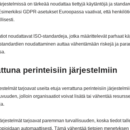
järjestelmissä on tärkeää noudattaa tiettyjä käytäntöjä ja standar
. Esimerkiksi GDPR-asetukset Euroopassa vaativat, että henkilöti
lisesti.
iot noudattavat ISO-standardeja, jotka määrittelevät parhaat käy
n standardien noudattaminen auttaa vähentämään riskejä ja para
sa.
tuna perinteisiin järjestelmiin
jestelmät tarjoavat useita etuja verrattuna perinteisiin järjestelm
uvuuden, jolloin organisaatiot voivat lisätä tai vähentää resur
ja.
 järjestelmät tarjoavat paremman turvallisuuden, koska tiedot tal
kopioidaan automaattisesti. Tämä vähentää tietojen menetyksen r