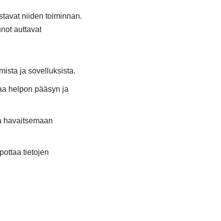
stavat niiden toiminnan.
nnot auttavat
mista ja sovelluksista.
staa helpon pääsyn ja
aa havaitsemaan
pottaa tietojen