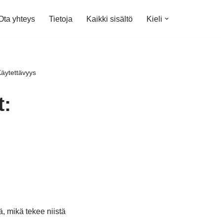
Ota yhteys
Tietoja
Kaikki sisältö
Kieli
Käytettävyys
t:
ä, mikä tekee niistä