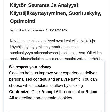
Käytön Seuranta Ja Analyysi:
Käyttäjäkäyttäytyminen, Suorituskyky,
Optimointi
by
Jukka Hämäläinen
06/02/2026
Käytön seuranta ja analyysi ovat keskeisiä työkaluja
käyttäjäkäyttäytymisen ymmärtämisessä,
suorituskyvyn mittaamisessa ja optimoinnissa. Oikeiden
analytiikkatyökalujen avulla organisaatiot voivat kerätä ja
analysoida dataa, mikä mahdollistaa
We respect your privacy
käyttäjäkokemuksen parantamisen ja palveluiden
Cookies help us improve your experience, deliver
kehittämisen. Tavoitteena on luoda datalähtöisiä
personalized content, and analyze traffic. You can
ratkaisuja, jotka…
choose which cookies to allow by clicking
Customize
. Click
Accept All
to consent or
Reject
All
to decline non-essential cookies.