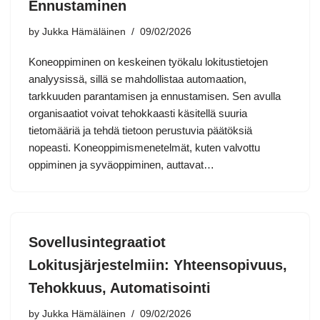
Ennustaminen
by
Jukka Hämäläinen
09/02/2026
Koneoppiminen on keskeinen työkalu lokitustietojen
analyysissä, sillä se mahdollistaa automaation,
tarkkuuden parantamisen ja ennustamisen. Sen avulla
organisaatiot voivat tehokkaasti käsitellä suuria
tietomääriä ja tehdä tietoon perustuvia päätöksiä
nopeasti. Koneoppimismenetelmät, kuten valvottu
oppiminen ja syväoppiminen, auttavat…
Sovellusintegraatiot
Lokitusjärjestelmiin: Yhteensopivuus,
Tehokkuus, Automatisointi
by
Jukka Hämäläinen
09/02/2026