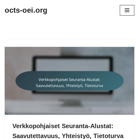
octs-oei.org
Skip
to
content
Verkkopohjaiset Seuranta-Alustat:
Saavutettavuus, Yhteistyö, Tietoturva