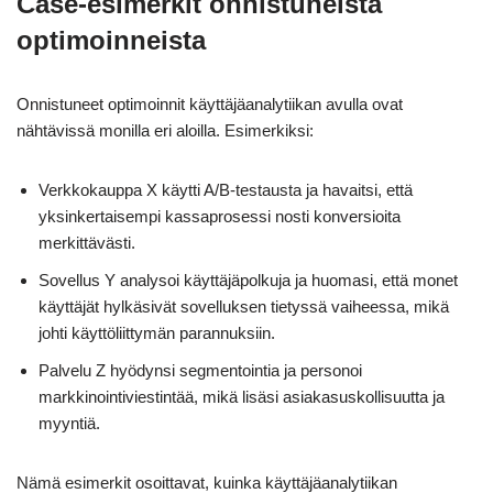
Case-esimerkit onnistuneista
optimoinneista
Onnistuneet optimoinnit käyttäjäanalytiikan avulla ovat
nähtävissä monilla eri aloilla. Esimerkiksi:
Verkkokauppa X käytti A/B-testausta ja havaitsi, että
yksinkertaisempi kassaprosessi nosti konversioita
merkittävästi.
Sovellus Y analysoi käyttäjäpolkuja ja huomasi, että monet
käyttäjät hylkäsivät sovelluksen tietyssä vaiheessa, mikä
johti käyttöliittymän parannuksiin.
Palvelu Z hyödynsi segmentointia ja personoi
markkinointiviestintää, mikä lisäsi asiakasuskollisuutta ja
myyntiä.
Nämä esimerkit osoittavat, kuinka käyttäjäanalytiikan