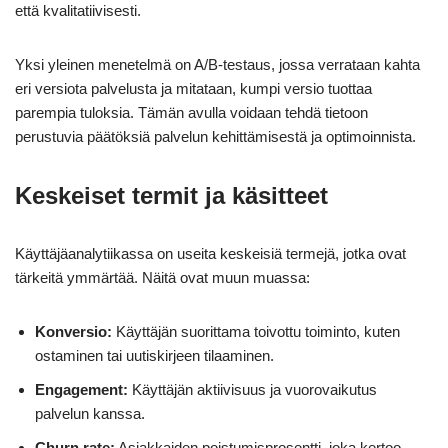
että kvalitatiivisesti.
Yksi yleinen menetelmä on A/B-testaus, jossa verrataan kahta
eri versiota palvelusta ja mitataan, kumpi versio tuottaa
parempia tuloksia. Tämän avulla voidaan tehdä tietoon
perustuvia päätöksiä palvelun kehittämisestä ja optimoinnista.
Keskeiset termit ja käsitteet
Käyttäjäanalytiikassa on useita keskeisiä termejä, jotka ovat
tärkeitä ymmärtää. Näitä ovat muun muassa:
Konversio:
Käyttäjän suorittama toivottu toiminto, kuten
ostaminen tai uutiskirjeen tilaaminen.
Engagement:
Käyttäjän aktiivisuus ja vuorovaikutus
palvelun kanssa.
Churn rate:
Asiakkaiden poistumisprosentti, joka kertoo,