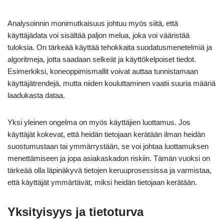
Analysoinnin monimutkaisuus johtuu myös siitä, että
käyttäjädata voi sisältää paljon melua, joka voi vääristää
tuloksia. On tärkeää käyttää tehokkaita suodatusmenetelmiä ja
algoritmeja, jotta saadaan selkeät ja käyttökelpoiset tiedot.
Esimerkiksi, koneoppimismallit voivat auttaa tunnistamaan
käyttäjätrendejä, mutta niiden kouluttaminen vaatii suuria määriä
laadukasta dataa.
Yksi yleinen ongelma on myös käyttäjien luottamus. Jos
käyttäjät kokevat, että heidän tietojaan kerätään ilman heidän
suostumustaan tai ymmärrystään, se voi johtaa luottamuksen
menettämiseen ja jopa asiakaskadon riskiin. Tämän vuoksi on
tärkeää olla läpinäkyvä tietojen keruuprosessissa ja varmistaa,
että käyttäjät ymmärtävät, miksi heidän tietojaan kerätään.
Yksityisyys ja tietoturva