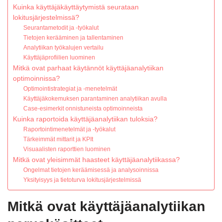
Kuinka käyttäjäkäyttäytymistä seurataan
lokitusjärjestelmissä?
Seurantametodit ja -työkalut
Tietojen kerääminen ja tallentaminen
Analytiikan työkalujen vertailu
Käyttäjäprofiilien luominen
Mitkä ovat parhaat käytännöt käyttäjäanalytiikan
optimoinnissa?
Optimointistrategiat ja -menetelmät
Käyttäjäkokemuksen parantaminen analytiikan avulla
Case-esimerkit onnistuneista optimoinneista
Kuinka raportoida käyttäjäanalytiikan tuloksia?
Raportointimenetelmät ja -työkalut
Tärkeimmät mittarit ja KPIt
Visuaalisten raporttien luominen
Mitkä ovat yleisimmät haasteet käyttäjäanalytiikassa?
Ongelmat tietojen keräämisessä ja analysoinnissa
Yksityisyys ja tietoturva lokitusjärjestelmissä
Mitkä ovat käyttäjäanalytiikan