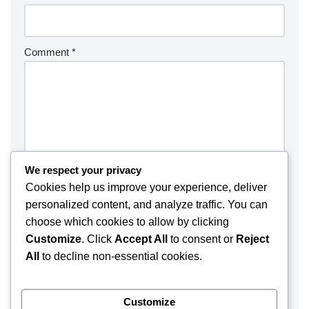
Comment
*
We respect your privacy
Cookies help us improve your experience, deliver
personalized content, and analyze traffic. You can
choose which cookies to allow by clicking
Customize
. Click
Accept All
to consent or
Reject
Save my name, email, and website in this browser for the
All
to decline non-essential cookies.
next time I comment.
Customize