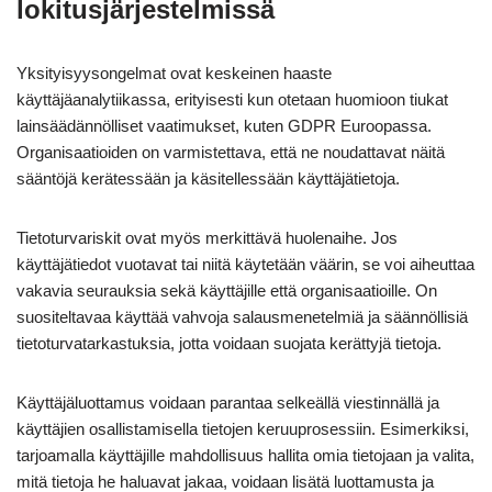
lokitusjärjestelmissä
Yksityisyysongelmat ovat keskeinen haaste
käyttäjäanalytiikassa, erityisesti kun otetaan huomioon tiukat
lainsäädännölliset vaatimukset, kuten GDPR Euroopassa.
Organisaatioiden on varmistettava, että ne noudattavat näitä
sääntöjä kerätessään ja käsitellessään käyttäjätietoja.
Tietoturvariskit ovat myös merkittävä huolenaihe. Jos
käyttäjätiedot vuotavat tai niitä käytetään väärin, se voi aiheuttaa
vakavia seurauksia sekä käyttäjille että organisaatioille. On
suositeltavaa käyttää vahvoja salausmenetelmiä ja säännöllisiä
tietoturvatarkastuksia, jotta voidaan suojata kerättyjä tietoja.
Käyttäjäluottamus voidaan parantaa selkeällä viestinnällä ja
käyttäjien osallistamisella tietojen keruuprosessiin. Esimerkiksi,
tarjoamalla käyttäjille mahdollisuus hallita omia tietojaan ja valita,
mitä tietoja he haluavat jakaa, voidaan lisätä luottamusta ja