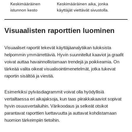
Keskimääräinen
Keskimääräinen aika, jonka
istunnon kesto
käyttäjät viettävät sivustolla.
Visuaalisten raporttien luominen
Visuaaliset raportit tekevät käyttäjäanalytiikan tuloksista
helpommin ymmärrettäviä. Hyvin suunnitellut kaaviot ja graafit
voivat auttaa havainnollistamaan trendejä ja poikkeamia. On
tärkeää valita oikeat visualisointimenetelmät, jotka tukevat
raportin sisältöä ja viestiä.
Esimerkiksi pylväsdiagrammit voivat olla hyödyllisiä
vertailtaessa eri aikajaksoja, kun taas piirakkakaaviot sopivat
hyvin osuusvertailuihin. Värikoodaus ja selkeät otsikot
parantavat raporttien luettavuutta ja auttavat kohdistamaan
huomion tärkeimpiin tietoihin.