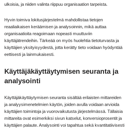
ulkoisia, ja niiden valinta riippuu organisaation tarpeista.
Hyvin toimiva lokitusjärjestelmä mahdollistaa tietojen
reaaliaikaisen keräämisen ja analysoinnin, mikä auttaa
organisaatioita reagoimaan nopeasti muuttuviin
käyttäjätrendeihin. Tärkeää on myös huolehtia tietoturvasta ja
käyttäjien yksityisyydestä, jotta kerätty tieto voidaan hyödyntää
eettisesti ja lainmukaisesti.
Käyttäjäkäyttäytymisen seuranta ja
analysointi
Käyttäjäkäyttäytymisen seuranta sisältää erilaisten mittareiden
ja analyysimenetelmien käytön, joiden avulla voidaan arvioida
käyttäjien toimintoja ja vuorovaikutusta järjestelmässä. Tällaisia
mittareita ovat esimerkiksi sivun katselut, konversioprosentit ja
käyttäjien palaute. Analysointi voi tapahtua sekä kvantitatiivisesti