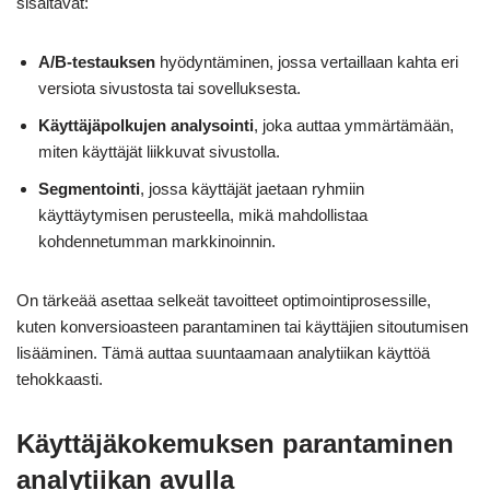
sisältävät:
A/B-testauksen
hyödyntäminen, jossa vertaillaan kahta eri
versiota sivustosta tai sovelluksesta.
Käyttäjäpolkujen analysointi
, joka auttaa ymmärtämään,
miten käyttäjät liikkuvat sivustolla.
Segmentointi
, jossa käyttäjät jaetaan ryhmiin
käyttäytymisen perusteella, mikä mahdollistaa
kohdennetumman markkinoinnin.
On tärkeää asettaa selkeät tavoitteet optimointiprosessille,
kuten konversioasteen parantaminen tai käyttäjien sitoutumisen
lisääminen. Tämä auttaa suuntaamaan analytiikan käyttöä
tehokkaasti.
Käyttäjäkokemuksen parantaminen
analytiikan avulla