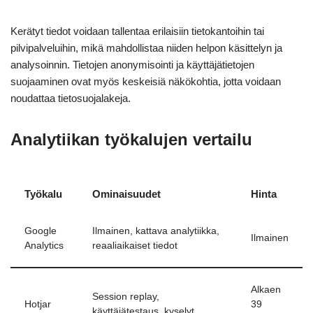
Kerätyt tiedot voidaan tallentaa erilaisiin tietokantoihin tai
pilvipalveluihin, mikä mahdollistaa niiden helpon käsittelyn ja
analysoinnin. Tietojen anonymisointi ja käyttäjätietojen
suojaaminen ovat myös keskeisiä näkökohtia, jotta voidaan
noudattaa tietosuojalakeja.
Analytiikan työkalujen vertailu
Työkalu
Ominaisuudet
Hinta
Google
Ilmainen, kattava analytiikka,
Ilmainen
Analytics
reaaliaikaiset tiedot
Alkaen
Session replay,
Hotjar
39
käyttäjätestaus, kyselyt