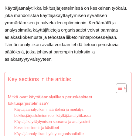
Käyttäjäanalytiikka lokitusjärjestelmissä on keskeinen työkalu,
joka mahdollistaa käyttäjäkäyttäytymisen syvällisen
ymmärtämisen ja palveluiden optimoinnin. Keräämällä ja
analysoimalla käyttäjätietoja organisaatiot voivat parantaa
asiakaskokemusta ja tehostaa liiketoimintaprosessejaan.
Tämän analytiikan avulla voidaan tehdä tietoon perustuvia
päätöksiä, jotka johtavat parempiin tuloksiin ja
asiakastyytyväisyyteen.
Key sections in the article:
Mitkä ovat käyttäjäanalytiikan peruskäsitteet
lokitusjärjestelmissä?
Käyttäjäanalytiikan määritelmä ja merkitys
Lokitusjärjestelmien rooli käyttäjäanalytiikassa
Käyttäjäkäyttäytymisen seuranta ja analysointi
Keskeiset termit ja käsitteet
Käyttäjäanalytiikan hyödyt organisaatioille