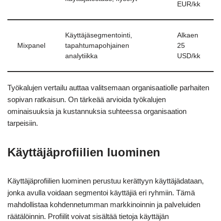
EUR/kk
Käyttäjäsegmentointi,
Alkaen
Mixpanel
tapahtumapohjainen
25
analytiikka
USD/kk
Työkalujen vertailu auttaa valitsemaan organisaatiolle parhaiten
sopivan ratkaisun. On tärkeää arvioida työkalujen
ominaisuuksia ja kustannuksia suhteessa organisaation
tarpeisiin.
Käyttäjäprofiilien luominen
Käyttäjäprofiilien luominen perustuu kerättyyn käyttäjädataan,
jonka avulla voidaan segmentoi käyttäjiä eri ryhmiin. Tämä
mahdollistaa kohdennetumman markkinoinnin ja palveluiden
räätälöinnin. Profiilit voivat sisältää tietoja käyttäjän