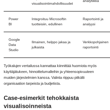
analytiikka
visualisointimahdollisuudet
Power
Integroituu Microsoftin
Raportointi ja
BI
tuotteisiin, edullinen
analyysi
Google
Ilmainen, helppo jakaa ja
Verkkopohjainen
Data
julkaista
raportointi
Studio
Työkalujen vertailussa kannattaa kiinnittää huomiota myös
käyttäjätukeen, hinnoittelumalleihin ja yhteensopivuuteen
muiden järjestelmien kanssa. Valinta riippuu pitkälti
organisaation tarpeista ja budjetista.
Case-esimerkit tehokkaista
visualisoinneista