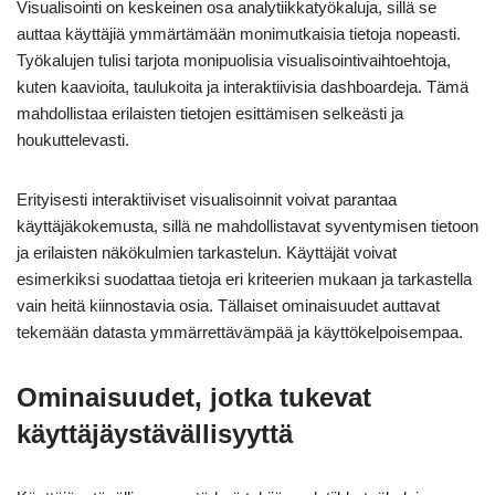
Visualisointi on keskeinen osa analytiikkatyökaluja, sillä se
auttaa käyttäjiä ymmärtämään monimutkaisia tietoja nopeasti.
Työkalujen tulisi tarjota monipuolisia visualisointivaihtoehtoja,
kuten kaavioita, taulukoita ja interaktiivisia dashboardeja. Tämä
mahdollistaa erilaisten tietojen esittämisen selkeästi ja
houkuttelevasti.
Erityisesti interaktiiviset visualisoinnit voivat parantaa
käyttäjäkokemusta, sillä ne mahdollistavat syventymisen tietoon
ja erilaisten näkökulmien tarkastelun. Käyttäjät voivat
esimerkiksi suodattaa tietoja eri kriteerien mukaan ja tarkastella
vain heitä kiinnostavia osia. Tällaiset ominaisuudet auttavat
tekemään datasta ymmärrettävämpää ja käyttökelpoisempaa.
Ominaisuudet, jotka tukevat
käyttäjäystävällisyyttä