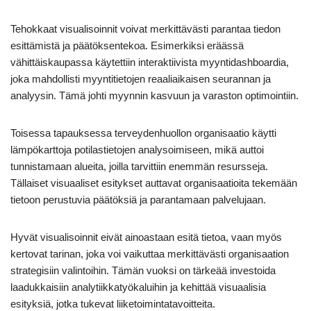
Tehokkaat visualisoinnit voivat merkittävästi parantaa tiedon
esittämistä ja päätöksentekoa. Esimerkiksi eräässä
vähittäiskaupassa käytettiin interaktiivista myyntidashboardia,
joka mahdollisti myyntitietojen reaaliaikaisen seurannan ja
analyysin. Tämä johti myynnin kasvuun ja varaston optimointiin.
Toisessa tapauksessa terveydenhuollon organisaatio käytti
lämpökarttoja potilastietojen analysoimiseen, mikä auttoi
tunnistamaan alueita, joilla tarvittiin enemmän resursseja.
Tällaiset visuaaliset esitykset auttavat organisaatioita tekemään
tietoon perustuvia päätöksiä ja parantamaan palvelujaan.
Hyvät visualisoinnit eivät ainoastaan esitä tietoa, vaan myös
kertovat tarinan, joka voi vaikuttaa merkittävästi organisaation
strategisiin valintoihin. Tämän vuoksi on tärkeää investoida
laadukkaisiin analytiikkatyökaluihin ja kehittää visuaalisia
esityksiä, jotka tukevat liiketoimintatavoitteita.