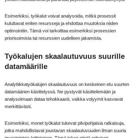
Esimerkiksi, työkalut voivat analysoida, mitkä prosessit
kuluttavat eniten resursseja ja ehdottaa muutoksia niiden
optimointiin. Tämä voi tarkoittaa esimerkiksi prosessien
priorisoimista tai resurssien uudelleen jakamista.
Työkalujen skaalautuvuus suurille
datamäärille
Analytiikkatyökalujen skaalautuvuus on keskeinen etu suurten
datamäärien käsittelyssä. Ne pystyvät käsittelemään ja
analysoimaan dataa tehokkaasti, vaikka volyymit kasvavat
merkittävästi.
Esimerkiksi, monet työkalut tukevat pilvipohjaisia ratkaisuja,
jotka mahdollistavat joustavan skaalautuvuuden ilman suuria
investointeja laitteistoon. Tämä tekee niistä erityisen