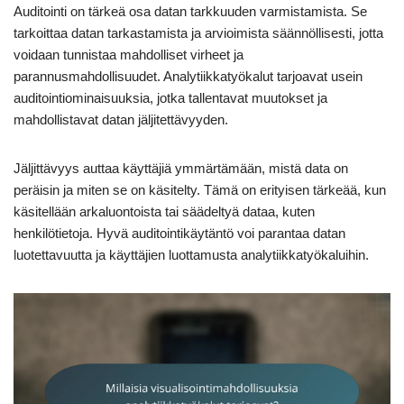
Auditointi on tärkeä osa datan tarkkuuden varmistamista. Se
tarkoittaa datan tarkastamista ja arvioimista säännöllisesti, jotta
voidaan tunnistaa mahdolliset virheet ja
parannusmahdollisuudet. Analytiikkatyökalut tarjoavat usein
auditointiominaisuuksia, jotka tallentavat muutokset ja
mahdollistavat datan jäljitettävyyden.
Jäljittävyys auttaa käyttäjiä ymmärtämään, mistä data on
peräisin ja miten se on käsitelty. Tämä on erityisen tärkeää, kun
käsitellään arkaluontoista tai säädeltyä dataa, kuten
henkilötietoja. Hyvä auditointikäytäntö voi parantaa datan
luotettavuutta ja käyttäjien luottamusta analytiikkatyökaluihin.