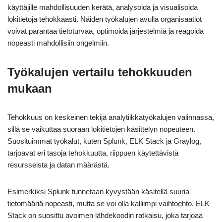
käyttäjille mahdollisuuden kerätä, analysoida ja visualisoida
lokitietoja tehokkaasti. Näiden työkalujen avulla organisaatiot
voivat parantaa tietoturvaa, optimoida järjestelmiä ja reagoida
nopeasti mahdollisiin ongelmiin.
Työkalujen vertailu tehokkuuden
mukaan
Tehokkuus on keskeinen tekijä analytiikkatyökalujen valinnassa,
sillä se vaikuttaa suoraan lokitietojen käsittelyn nopeuteen.
Suosituimmat työkalut, kuten Splunk, ELK Stack ja Graylog,
tarjoavat eri tasoja tehokkuutta, riippuen käytettävistä
resursseista ja datan määrästä.
Esimerkiksi Splunk tunnetaan kyvystään käsitellä suuria
tietomääriä nopeasti, mutta se voi olla kalliimpi vaihtoehto. ELK
Stack on suosittu avoimen lähdekoodin ratkaisu, joka tarjoaa