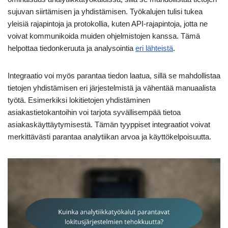
sujuvan siirtämisen ja yhdistämisen. Työkalujen tulisi tukea
yleisiä rajapintoja ja protokollia, kuten API-rajapintoja, jotta ne
voivat kommunikoida muiden ohjelmistojen kanssa. Tämä
helpottaa tiedonkeruuta ja analysointia
eri lähteistä
.
Integraatio voi myös parantaa tiedon laatua, sillä se mahdollistaa
tietojen yhdistämisen eri järjestelmistä ja vähentää manuaalista
työtä. Esimerkiksi lokitietojen yhdistäminen
asiakastietokantoihin voi tarjota syvällisempää tietoa
asiakaskäyttäytymisestä. Tämän tyyppiset integraatiot voivat
merkittävästi parantaa analytiikan arvoa ja käyttökelpoisuutta.