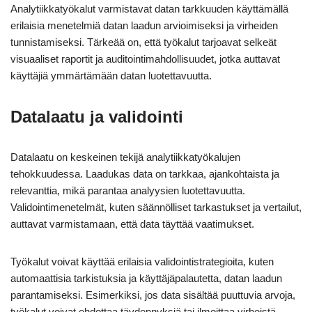
Analytiikkatyökalut varmistavat datan tarkkuuden käyttämällä
erilaisia menetelmiä datan laadun arvioimiseksi ja virheiden
tunnistamiseksi. Tärkeää on, että työkalut tarjoavat selkeät
visuaaliset raportit ja auditointimahdollisuudet, jotka auttavat
käyttäjiä ymmärtämään datan luotettavuutta.
Datalaatu ja validointi
Datalaatu on keskeinen tekijä analytiikkatyökalujen
tehokkuudessa. Laadukas data on tarkkaa, ajankohtaista ja
relevanttia, mikä parantaa analyysien luotettavuutta.
Validointimenetelmät, kuten säännölliset tarkastukset ja vertailut,
auttavat varmistamaan, että data täyttää vaatimukset.
Työkalut voivat käyttää erilaisia validointistrategioita, kuten
automaattisia tarkistuksia ja käyttäjäpalautetta, datan laadun
parantamiseksi. Esimerkiksi, jos data sisältää puuttuvia arvoja,
työkalut voivat ehdottaa täydennyksiä tai ilmoittaa virheistä.