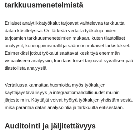
tarkkuusmenetelmistä
Erilaiset analytiikkatyökalut tarjoavat vaihtelevaa tarkkuutta
datan käsittelyssä. On tärkeää vertailla työkaluja niiden
tarjoamien tarkkuusmenetelmien mukaan, kuten tilastolliset
analyysit, koneoppimismallit ja säännönmukaiset tarkistukset.
Esimerkiksi jotkut työkalut saattavat keskittyä enemmän
visuaaliseen analyysiin, kun taas toiset tarjoavat syvällisempää
tilastollista analyysiä.
Vertailussa kannattaa huomioida myös työkalujen
käyttäjäystävällisyys ja integraatiomahdollisuudet muihin
järjestelmiin. Käyttäjät voivat hyötyä työkalujen yhdistämisestä,
mikä parantaa datan analysointia ja tarkkuutta entisestään.
Auditointi ja jäljitettävyys