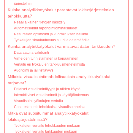
järjestelmiin
Kuinka analytiikkatyökalut parantavat lokitusjärjestelmien
tehokkuutta?
Reaaliaikainen tietojen käsittely
Automatisoidut raportointiominaisuudet
Resurssien optimointi ja kuormituksen hallinta
Työkalujen skaalautuvuus suurille datamäärille
Kuinka analytiikkatyökalut varmistavat datan tarkkuuden?
Datalaatu ja validointi
Virheiden tunnistaminen ja korjaaminen
Vertailu eri työkalujen tarkkuusmenetelmistä
Auditointi ja jäljitettävyys
Millaisia visualisointimahdollisuuksia analytiikkatyökalut
tarjoavat?
Erilaiset visualisointityypit ja niiden käyttö
Interaktiiviset visualisoinnit ja käyttäjäkokemus
Visualisointityökalujen vertailu
Case-esimerkit tehokkaista visualisoinneista
Mitkä ovat suosituimmat analytiikkatyökalut
lokitusjärjestelmissä?
Työkalujen vertailu tehokkuuden mukaan
Työkalujen vertailu tarkkuuden mukaan