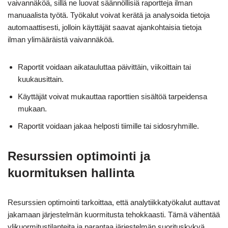
vaivannäköä, sillä ne luovat säännöllisiä raportteja ilman
manuaalista työtä. Työkalut voivat kerätä ja analysoida tietoja
automaattisesti, jolloin käyttäjät saavat ajankohtaisia tietoja
ilman ylimääräistä vaivannäköä.
Raportit voidaan aikatauluttaa päivittäin, viikoittain tai
kuukausittain.
Käyttäjät voivat mukauttaa raporttien sisältöä tarpeidensa
mukaan.
Raportit voidaan jakaa helposti tiimille tai sidosryhmille.
Resurssien optimointi ja
kuormituksen hallinta
Resurssien optimointi tarkoittaa, että analytiikkatyökalut auttavat
jakamaan järjestelmän kuormitusta tehokkaasti. Tämä vähentää
ylikuormitustilanteita ja parantaa järjestelmän suorituskykyä.