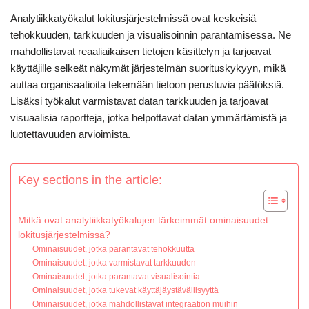
Analytiikkatyökalut lokitusjärjestelmissä ovat keskeisiä
tehokkuuden, tarkkuuden ja visualisoinnin parantamisessa. Ne
mahdollistavat reaaliaikaisen tietojen käsittelyn ja tarjoavat
käyttäjille selkeät näkymät järjestelmän suorituskykyyn, mikä
auttaa organisaatioita tekemään tietoon perustuvia päätöksiä.
Lisäksi työkalut varmistavat datan tarkkuuden ja tarjoavat
visuaalisia raportteja, jotka helpottavat datan ymmärtämistä ja
luotettavuuden arvioimista.
Key sections in the article:
Mitkä ovat analytiikkatyökalujen tärkeimmät ominaisuudet
lokitusjärjestelmissä?
Ominaisuudet, jotka parantavat tehokkuutta
Ominaisuudet, jotka varmistavat tarkkuuden
Ominaisuudet, jotka parantavat visualisointia
Ominaisuudet, jotka tukevat käyttäjäystävällisyyttä
Ominaisuudet, jotka mahdollistavat integraation muihin