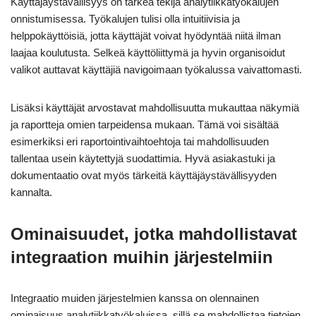
Käyttäjäystävällisyys on tärkeä tekijä analytiikkatyökalujen
onnistumisessa. Työkalujen tulisi olla intuitiivisia ja
helppokäyttöisiä, jotta käyttäjät voivat hyödyntää niitä ilman
laajaa koulutusta. Selkeä käyttöliittymä ja hyvin organisoidut
valikot auttavat käyttäjiä navigoimaan työkalussa vaivattomasti.
Lisäksi käyttäjät arvostavat mahdollisuutta mukauttaa näkymiä
ja raportteja omien tarpeidensa mukaan. Tämä voi sisältää
esimerkiksi eri raportointivaihtoehtoja tai mahdollisuuden
tallentaa usein käytettyjä suodattimia. Hyvä asiakastuki ja
dokumentaatio ovat myös tärkeitä käyttäjäystävällisyyden
kannalta.
Ominaisuudet, jotka mahdollistavat
integraation muihin järjestelmiin
Integraatio muiden järjestelmien kanssa on olennainen
ominaisuus analytiikkatyökaluissa, sillä se mahdollistaa tietojen