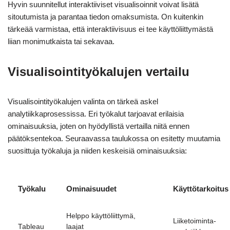
Hyvin suunnitellut interaktiiviset visualisoinnit voivat lisätä
sitoutumista ja parantaa tiedon omaksumista. On kuitenkin
tärkeää varmistaa, että interaktiivisuus ei tee käyttöliittymästä
liian monimutkaista tai sekavaa.
Visualisointityökalujen vertailu
Visualisointityökalujen valinta on tärkeä askel
analytiikkaprosessissa. Eri työkalut tarjoavat erilaisia
ominaisuuksia, joten on hyödyllistä vertailla niitä ennen
päätöksentekoa. Seuraavassa taulukossa on esitetty muutamia
suosittuja työkaluja ja niiden keskeisiä ominaisuuksia:
Työkalu
Ominaisuudet
Käyttötarkoitus
Helppo käyttöliittymä,
Liiketoiminta-
Tableau
laajat